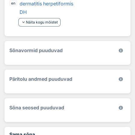
dermatitis herpetiformis
en
DH
keyboard_arrow_down
Näita kogu mõistet
Sõnavormid puuduvad
Päritolu andmed puuduvad
Sõna seosed puuduvad
Sama sõna