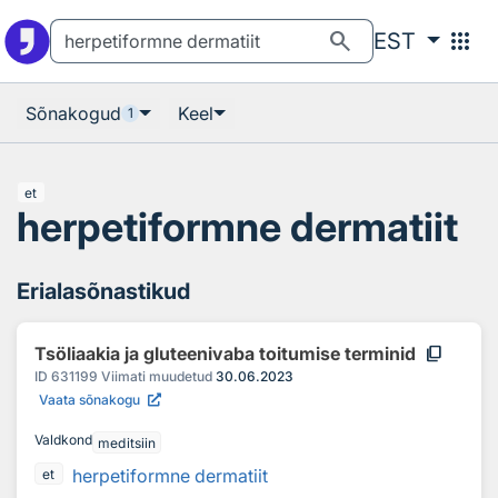
Otsingu juurde
Põhisisu juurde
search
apps
EST
Sõnakogud
Keel
1
et
herpetiformne dermatiit
Erialasõnastikud
content_copy
Tsöliaakia ja gluteenivaba toitumise terminid
ID
631199
Viimati muudetud
30.06.2023
Vaata sõnakogu
Valdkond
meditsiin
herpetiformne dermatiit
et