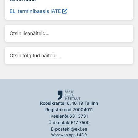
ELi terminibaasis IATE
Otsin lisanäiteid...
Otsin tõlgitud näiteid...
Roosikrantsi 6, 10119 Tallinn
Registrikood 70004011
Keelenõu
631 3731
Üldkontakt
617 7500
E-post
eki@eki.ee
Wordweb App 1.48.0