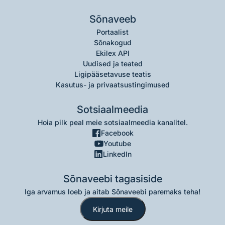
Sõnaveeb
Portaalist
Sõnakogud
Ekilex API
Uudised ja teated
Ligipääsetavuse teatis
Kasutus- ja privaatsustingimused
Sotsiaalmeedia
Hoia pilk peal meie sotsiaalmeedia kanalitel.
Facebook
Youtube
LinkedIn
Sõnaveebi tagasiside
Iga arvamus loeb ja aitab Sõnaveebi paremaks teha!
Kirjuta meile