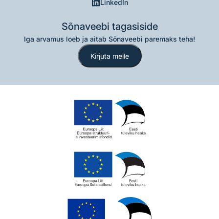
LinkedIn
Sõnaveebi tagasiside
Iga arvamus loeb ja aitab Sõnaveebi paremaks teha!
Kirjuta meile