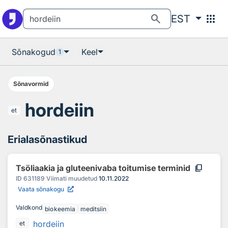
Otsingu juurde
Põhisisu juurde
search
apps
EST
Sõnakogud
Keel
1
Sõnavormid
hordeiin
et
Erialasõnastikud
content_copy
Tsöliaakia ja gluteenivaba toitumise terminid
ID
631189
Viimati muudetud
10.11.2022
Vaata sõnakogu
Valdkond
biokeemia
meditsiin
hordeiin
et