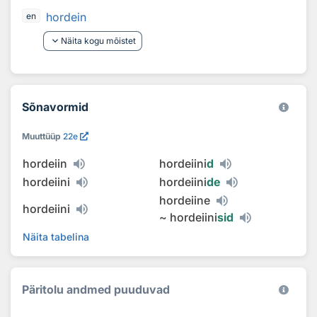
hordein
en
keyboard_arrow_down
Näita kogu mõistet
Sõnavormid
Muuttüüp
22e
hordeiin
hordeiini
d
hordeiini
hordeiini
de
hordeiine
hordeiini
~
hordeiini
sid
Näita tabelina
Päritolu andmed puuduvad