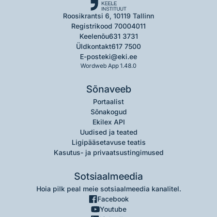
Roosikrantsi 6, 10119 Tallinn
Registrikood 70004011
Keelenõu
631 3731
Üldkontakt
617 7500
E-post
eki@eki.ee
Wordweb App 1.48.0
Sõnaveeb
Portaalist
Sõnakogud
Ekilex API
Uudised ja teated
Ligipääsetavuse teatis
Kasutus- ja privaatsustingimused
Sotsiaalmeedia
Hoia pilk peal meie sotsiaalmeedia kanalitel.
Facebook
Youtube