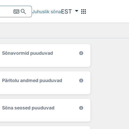
keyboard
search
apps
EST
Juhuslik sõna
Sõnavormid puuduvad
Päritolu andmed puuduvad
Sõna seosed puuduvad