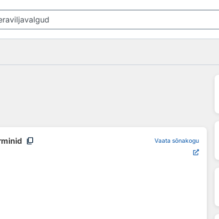
content_copy
rminid
Vaata sõnakogu