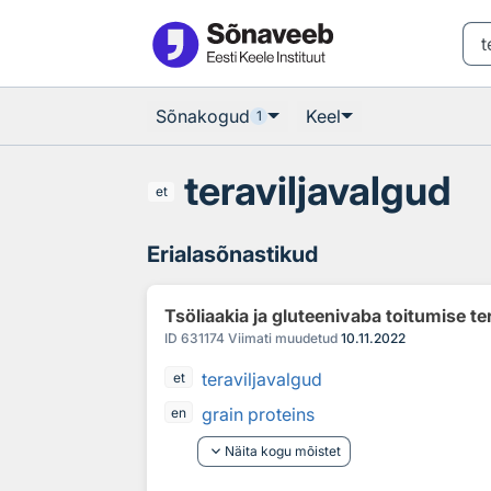
Otsingu juurde
Põhisisu juurde
Sõnakogud
Keel
1
teraviljavalgud
et
Erialasõnastikud
Tsöliaakia ja gluteenivaba toitumise te
ID
631174
Viimati muudetud
10.11.2022
teraviljavalgud
et
grain proteins
en
keyboard_arrow_down
Näita kogu mõistet