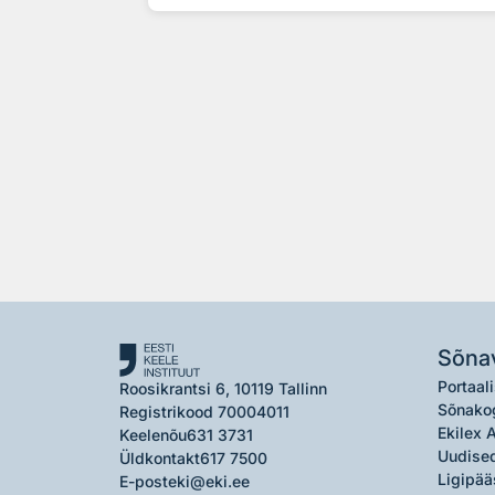
Sõna
Portaali
Roosikrantsi 6, 10119 Tallinn
Sõnako
Registrikood 70004011
Ekilex 
Keelenõu
631 3731
Uudised
Üldkontakt
617 7500
Ligipää
E-post
eki@eki.ee