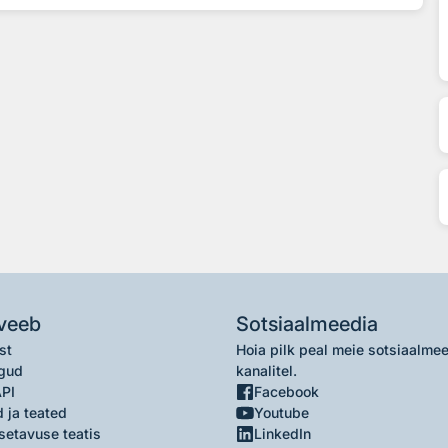
veeb
Sotsiaalmeedia
st
Hoia pilk peal meie sotsiaalme
gud
kanalitel.
API
Facebook
 ja teated
Youtube
setavuse teatis
LinkedIn