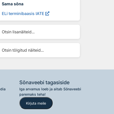
Sama sõna
ELi terminibaasis IATE
Otsin lisanäiteid...
Otsin tõlgitud näiteid...
Sõnaveebi tagasiside
edia
Iga arvamus loeb ja aitab Sõnaveebi
paremaks teha!
Kirjuta meile