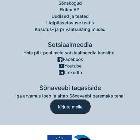
Sõnakogud
Ekilex API
Uudised ja teated
Ligipääsetavuse teatis
Kasutus- ja privaatsustingimused
Sotsiaalmeedia
Hoia pilk peal meie sotsiaalmeedia kanalitel.
Facebook
Youtube
LinkedIn
Sõnaveebi tagasiside
Iga arvamus loeb ja aitab Sõnaveebi paremaks teha!
Kirjuta meile