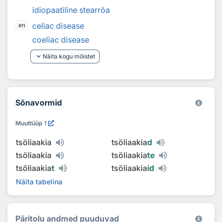
idiopaatiline stearröa
celiac disease
en
coeliac disease
keyboard_arrow_down
Näita kogu mõistet
Sõnavormid
Muuttüüp
1
tsöliaakia
tsöliaakia
d
tsöliaakia
tsöliaakia
te
tsöliaakia
t
tsöliaakia
id
Näita tabelina
Päritolu andmed puuduvad