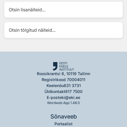
Otsin lisanäiteid...
Otsin tõlgitud näiteid...
Roosikrantsi 6, 10119 Tallinn
Registrikood 70004011
Keelenõu
631 3731
Üldkontakt
617 7500
E-post
eki@eki.ee
Wordweb App 1.48.0
Sõnaveeb
Portaalist