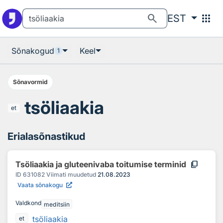
Otsingu juurde
Põhisisu juurde
search
apps
EST
Sõnakogud
Keel
1
Sõnavormid
tsöliaakia
et
Erialasõnastikud
content_copy
Tsöliaakia ja gluteenivaba toitumise terminid
ID
631082
Viimati muudetud
21.08.2023
Vaata sõnakogu
Valdkond
meditsiin
tsöliaakia
et