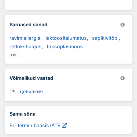
Sarnased sõnad
ravimiallergia
laktoositalumatus
sapikivitõbi
reflukshaigus
toksoplasmoos
Võimalikud vasted
цели
а
кия
ru
Sama sõna
ELi terminibaasis IATE