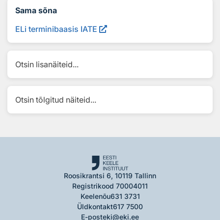
Sama sõna
ELi terminibaasis IATE
Otsin lisanäiteid...
Otsin tõlgitud näiteid...
Roosikrantsi 6, 10119 Tallinn
Registrikood 70004011
Keelenõu
631 3731
Üldkontakt
617 7500
E-post
eki@eki.ee