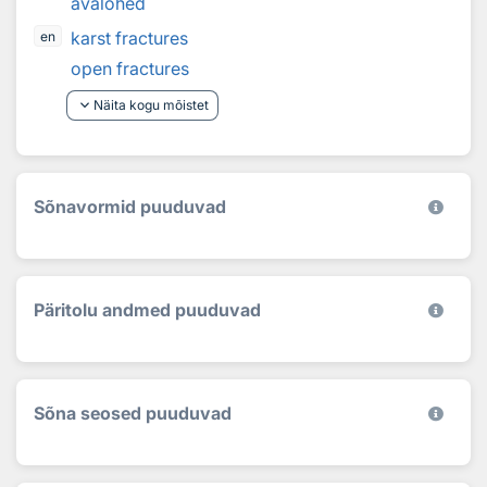
avalõhed
karst fractures
en
open fractures
keyboard_arrow_down
Näita kogu mõistet
Sõnavormid puuduvad
Päritolu andmed puuduvad
Sõna seosed puuduvad