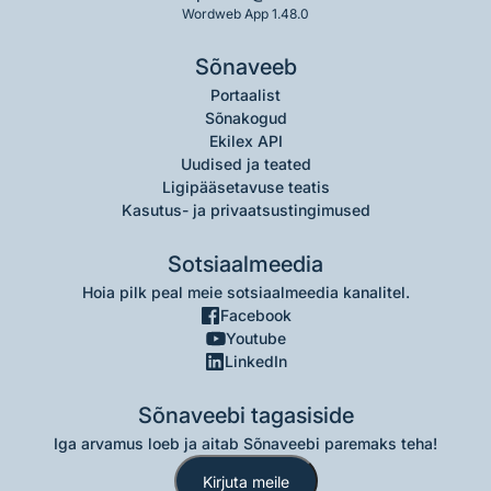
Wordweb App 1.48.0
Sõnaveeb
Portaalist
Sõnakogud
Ekilex API
Uudised ja teated
Ligipääsetavuse teatis
Kasutus- ja privaatsustingimused
Sotsiaalmeedia
Hoia pilk peal meie sotsiaalmeedia kanalitel.
Facebook
Youtube
LinkedIn
Sõnaveebi tagasiside
Iga arvamus loeb ja aitab Sõnaveebi paremaks teha!
Kirjuta meile