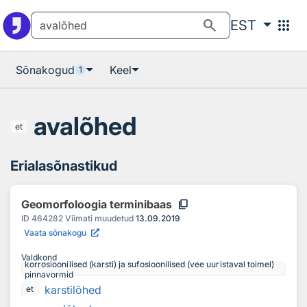
Otsingu juurde
Põhisisu juurde
search
apps
EST
Sõnakogud
Keel
1
avalõhed
et
Erialasõnastikud
content_copy
Geomorfoloogia terminibaas
ID
464282
Viimati muudetud
13.09.2019
Vaata sõnakogu
Valdkond
korrosioonilised (karsti) ja sufosioonilised (vee uuristaval toimel)
pinnavormid
karstilõhed
et