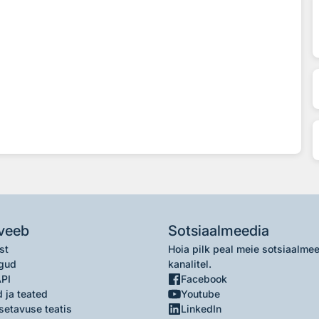
veeb
Sotsiaalmeedia
st
Hoia pilk peal meie sotsiaalme
gud
kanalitel.
API
Facebook
 ja teated
Youtube
setavuse teatis
LinkedIn