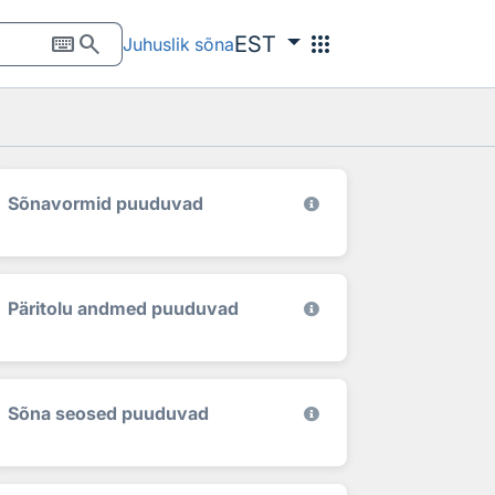
keyboard
search
apps
EST
Juhuslik sõna
Sõnavormid puuduvad
Päritolu andmed puuduvad
Sõna seosed puuduvad