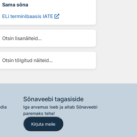
Sama sõna
ELi terminibaasis IATE
Otsin lisanäiteid...
Otsin tõlgitud näiteid...
Sõnaveebi tagasiside
edia
Iga arvamus loeb ja aitab Sõnaveebi
paremaks teha!
Kirjuta meile