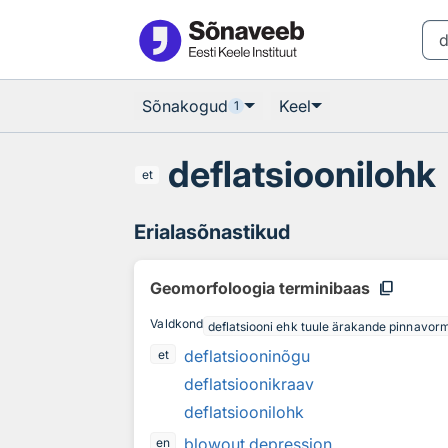
Otsingu juurde
Põhisisu juurde
Sõnakogud
Keel
1
deflatsioonilohk
et
Erialasõnastikud
content_copy
Geomorfoloogia terminibaas
Valdkond
deflatsiooni ehk tuule ärakande pinnavor
deflatsiooninõgu
et
deflatsioonikraav
deflatsioonilohk
blowout depression
en