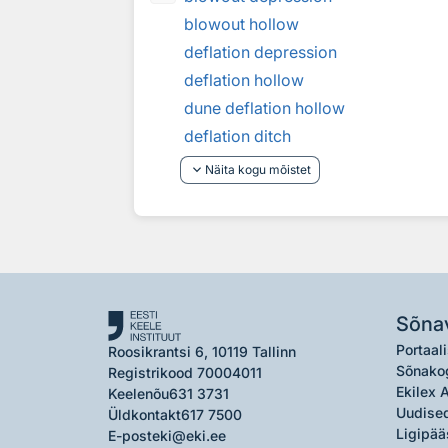
blowout hollow
deflation depression
deflation hollow
dune deflation hollow
deflation ditch
keyboard_arrow_down
Näita kogu mõistet
Sõna
Portaali
Roosikrantsi 6, 10119 Tallinn
Sõnako
Registrikood 70004011
Ekilex 
Keelenõu
631 3731
Uudised
Üldkontakt
617 7500
Ligipää
E-post
eki@eki.ee