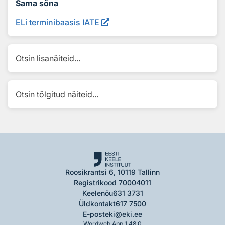
Sama sõna
ELi terminibaasis IATE
Otsin lisanäiteid...
Otsin tõlgitud näiteid...
Roosikrantsi 6, 10119 Tallinn
Registrikood 70004011
Keelenõu
631 3731
Üldkontakt
617 7500
E-post
eki@eki.ee
Wordweb App 1.48.0