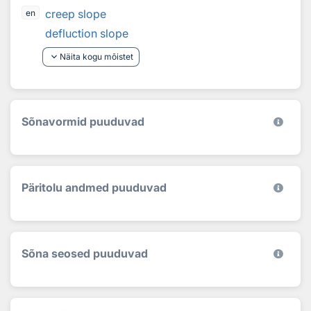
creep slope
en
defluction slope
keyboard_arrow_down
Näita kogu mõistet
Sõnavormid puuduvad
Päritolu andmed puuduvad
Sõna seosed puuduvad