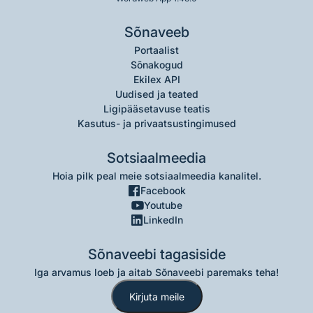
Sõnaveeb
Portaalist
Sõnakogud
Ekilex API
Uudised ja teated
Ligipääsetavuse teatis
Kasutus- ja privaatsustingimused
Sotsiaalmeedia
Hoia pilk peal meie sotsiaalmeedia kanalitel.
Facebook
Youtube
LinkedIn
Sõnaveebi tagasiside
Iga arvamus loeb ja aitab Sõnaveebi paremaks teha!
Kirjuta meile