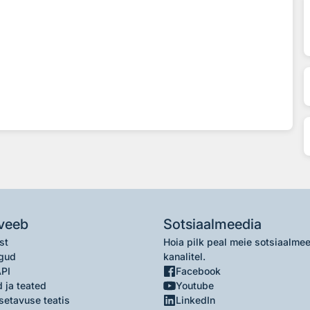
veeb
Sotsiaalmeedia
st
Hoia pilk peal meie sotsiaalme
gud
kanalitel.
API
Facebook
 ja teated
Youtube
setavuse teatis
LinkedIn