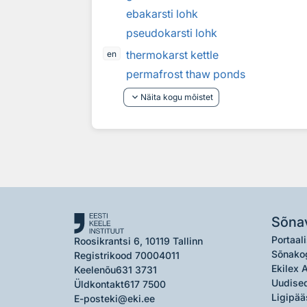
ebakarsti lohk
pseudokarsti lohk
thermokarst kettle
en
permafrost thaw ponds
keyboard_arrow_down
Näita kogu mõistet
Sõna
Portaali
Roosikrantsi 6, 10119 Tallinn
Sõnako
Registrikood 70004011
Ekilex 
Keelenõu
631 3731
Uudised
Üldkontakt
617 7500
Ligipää
E-post
eki@eki.ee