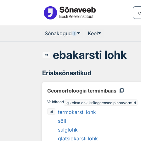
Otsingu juurde
Põhisisu juurde
Sõnakogud
Keel
1
ebakarsti lohk
et
Erialasõnastikud
content_copy
Geomorfoloogia terminibaas
Valdkond
igikeltsa ehk krüogeensed pinnavormid
termokarsti lohk
et
söll
sulglohk
glatsiokarsti lohk