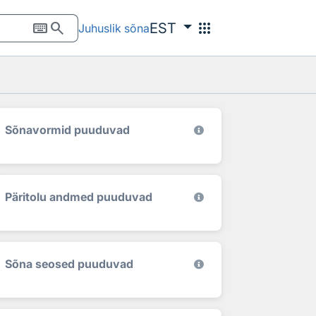
keyboard
search
apps
EST
Juhuslik sõna
Sõnavormid puuduvad
Päritolu andmed puuduvad
Sõna seosed puuduvad