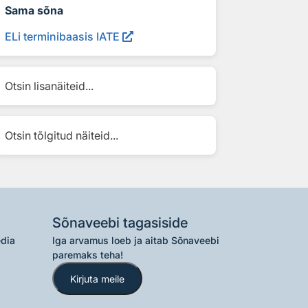
Sama sõna
ELi terminibaasis IATE
Otsin lisanäiteid...
Otsin tõlgitud näiteid...
Sõnaveebi tagasiside
edia
Iga arvamus loeb ja aitab Sõnaveebi
paremaks teha!
Kirjuta meile