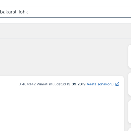
ID
464342
Viimati muudetud
13.09.2019
Vaata sõnakogu