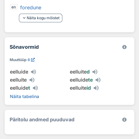
foredune
en
keyboard_arrow_down
Näita kogu mõistet
Sõnavormid
Muuttüüp
6
eelluide
eelluite
d
eelluite
eelluide
te
eelluide
t
eelluite
id
Näita tabelina
Päritolu andmed puuduvad