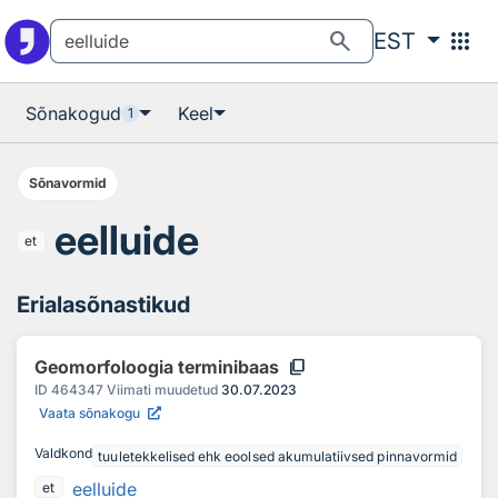
Otsingu juurde
Põhisisu juurde
search
apps
EST
Sõnakogud
Keel
1
Sõnavormid
eelluide
et
Erialasõnastikud
content_copy
Geomorfoloogia terminibaas
ID
464347
Viimati muudetud
30.07.2023
Vaata sõnakogu
Valdkond
tuuletekkelised ehk eoolsed akumulatiivsed pinnavormid
eelluide
et