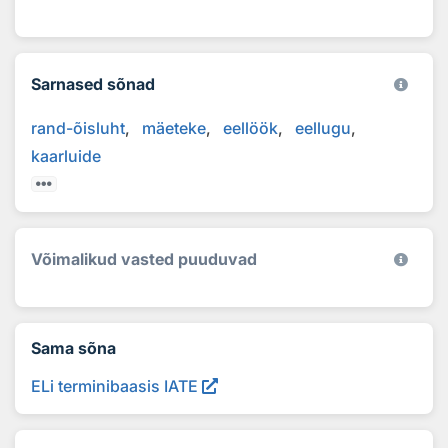
Sarnased sõnad
rand-õisluht
mäeteke
eellöök
eellugu
kaarluide
Võimalikud vasted puuduvad
Sama sõna
ELi terminibaasis IATE