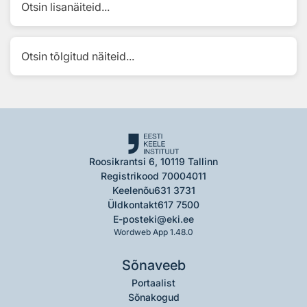
Otsin lisanäiteid...
Otsin tõlgitud näiteid...
Roosikrantsi 6, 10119 Tallinn
Registrikood 70004011
Keelenõu
631 3731
Üldkontakt
617 7500
E-post
eki@eki.ee
Wordweb App 1.48.0
Sõnaveeb
Portaalist
Sõnakogud