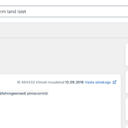
ID
464332
Viimati muudetud
13.09.2019
Vaata sõnakogu
ed/tehnogeensed) pinnavormid