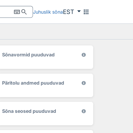
keyboard
search
apps
EST
Juhuslik sõna
Sõnavormid puuduvad
Päritolu andmed puuduvad
Sõna seosed puuduvad