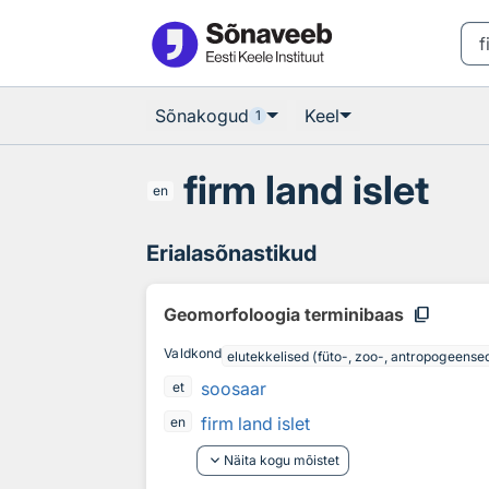
Otsingu juurde
Põhisisu juurde
Sõnakogud
Keel
1
firm land islet
en
Erialasõnastikud
content_copy
Geomorfoloogia terminibaas
Valdkond
elutekkelised (füto-, zoo-, antropogeens
soosaar
et
firm land islet
en
keyboard_arrow_down
Näita kogu mõistet