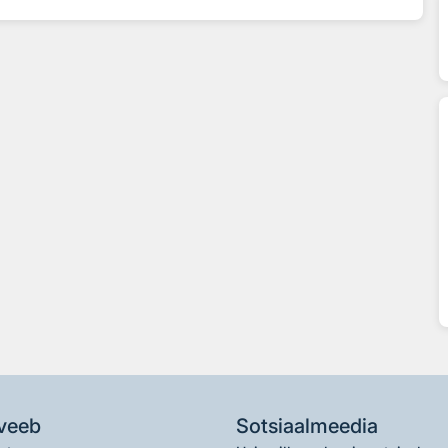
veeb
Sotsiaalmeedia