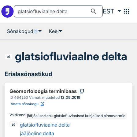
Otsingu juurde
Põhisisu juurde
search
apps
EST
Sõnakogud
Keel
1
glatsiofluviaalne delta
et
Erialasõnastikud
content_copy
Geomorfoloogia terminibaas
ID
464250
Viimati muudetud
13.09.2019
Vaata sõnakogu
Valdkond
jääjõelised ehk glatsiofluviaalsed kuhjelised pinnavormid
glatsiofluviaalne delta
et
jääjõeline delta