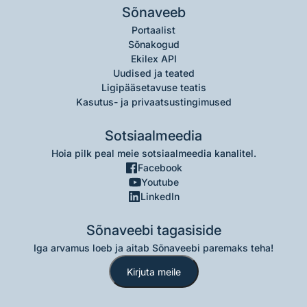
Sõnaveeb
Portaalist
Sõnakogud
Ekilex API
Uudised ja teated
Ligipääsetavuse teatis
Kasutus- ja privaatsustingimused
Sotsiaalmeedia
Hoia pilk peal meie sotsiaalmeedia kanalitel.
Facebook
Youtube
LinkedIn
Sõnaveebi tagasiside
Iga arvamus loeb ja aitab Sõnaveebi paremaks teha!
Kirjuta meile