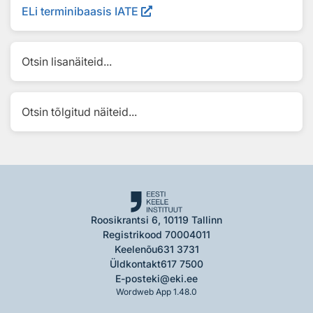
ELi terminibaasis IATE
Otsin lisanäiteid...
Otsin tõlgitud näiteid...
Roosikrantsi 6, 10119 Tallinn
Registrikood 70004011
Keelenõu
631 3731
Üldkontakt
617 7500
E-post
eki@eki.ee
Wordweb App 1.48.0