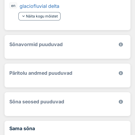
glaciofluvial delta
en
keyboard_arrow_down
Näita kogu mõistet
Sõnavormid puuduvad
Päritolu andmed puuduvad
Sõna seosed puuduvad
Sama sõna