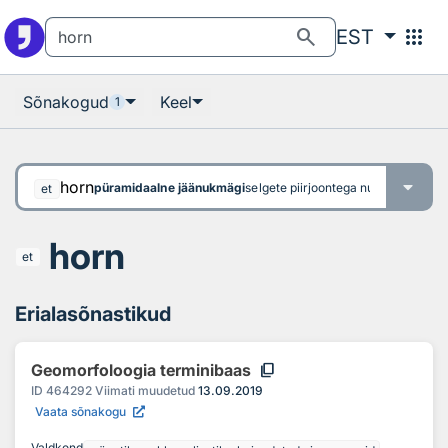
Otsingu juurde
Põhisisu juurde
search
apps
EST
Sõnakogud
Keel
1
horn
püramidaalne jäänukmägi
selgete piirjoontega nurgeline (pür
et
horn
et
Erialasõnastikud
content_copy
Geomorfoloogia terminibaas
ID
464292
Viimati muudetud
13.09.2019
Vaata sõnakogu
Valdkond