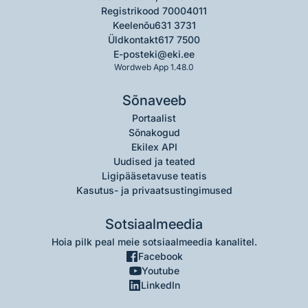
Registrikood 70004011
Keelenõu
631 3731
Üldkontakt
617 7500
E-post
eki@eki.ee
Wordweb App 1.48.0
Sõnaveeb
Portaalist
Sõnakogud
Ekilex API
Uudised ja teated
Ligipääsetavuse teatis
Kasutus- ja privaatsustingimused
Sotsiaalmeedia
Hoia pilk peal meie sotsiaalmeedia kanalitel.
Facebook
Youtube
LinkedIn