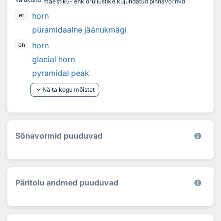
mäestiku- ehk oruliustike kujundatud pinnavormid
horn
et
püramidaalne jäänukmägi
horn
en
glacial horn
pyramidal peak
keyboard_arrow_down
Näita kogu mõistet
Sõnavormid puuduvad
Päritolu andmed puuduvad