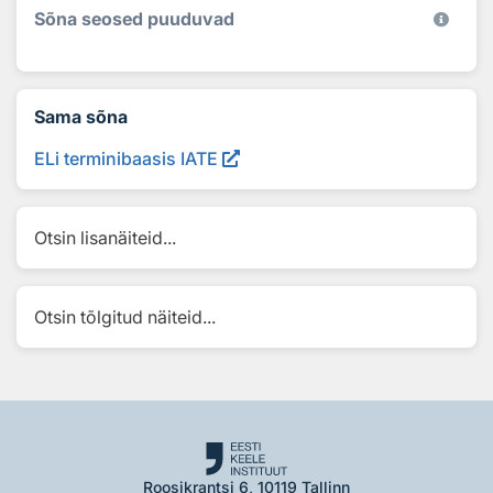
Sõna seosed puuduvad
Sama sõna
ELi terminibaasis IATE
Otsin lisanäiteid...
Otsin tõlgitud näiteid...
Roosikrantsi 6, 10119 Tallinn