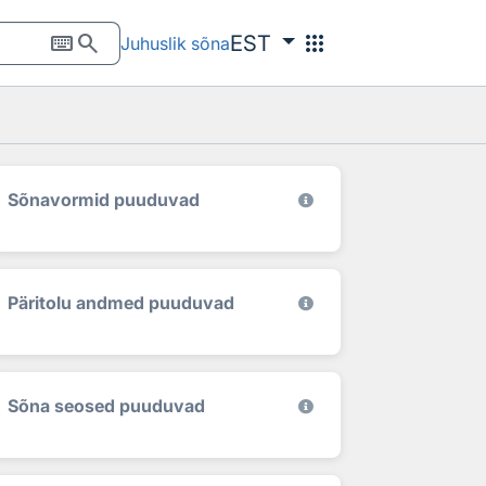
keyboard
search
apps
EST
Juhuslik sõna
Sõnavormid puuduvad
Päritolu andmed puuduvad
Sõna seosed puuduvad