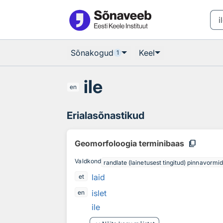
Otsingu juurde
Põhisisu juurde
Sõnakogud
Keel
1
ile
en
Erialasõnastikud
content_copy
Geomorfoloogia terminibaas
Valdkond
randlate (lainetusest tingitud) pinnavorm
laid
et
islet
en
ile