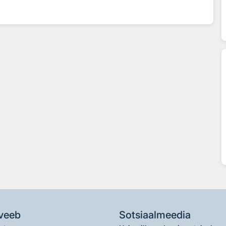
veeb
Sotsiaalmeedia