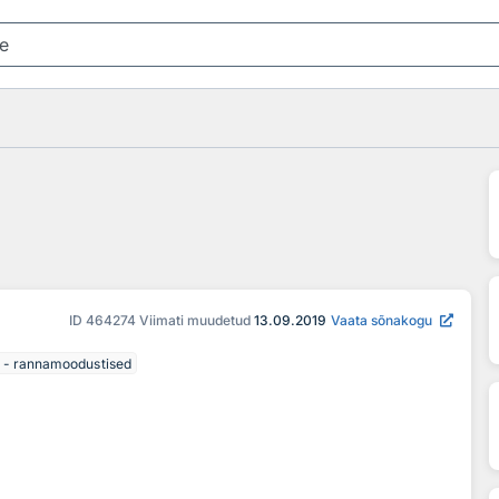
ID
464274
Viimati muudetud
13.09.2019
Vaata sõnakogu
id - rannamoodustised