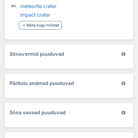
meteorite crater
en
impact crater
keyboard_arrow_down
Näita kogu mõistet
Sõnavormid puuduvad
Päritolu andmed puuduvad
Sõna seosed puuduvad