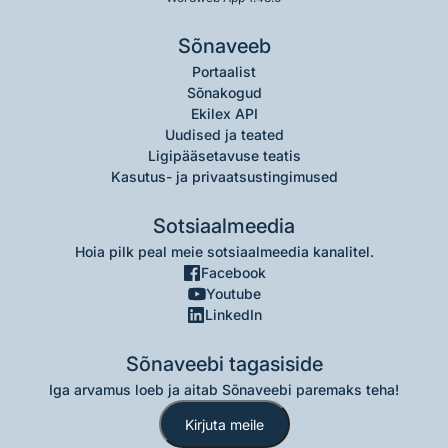
Sõnaveeb
Portaalist
Sõnakogud
Ekilex API
Uudised ja teated
Ligipääsetavuse teatis
Kasutus- ja privaatsustingimused
Sotsiaalmeedia
Hoia pilk peal meie sotsiaalmeedia kanalitel.
Facebook
Youtube
LinkedIn
Sõnaveebi tagasiside
Iga arvamus loeb ja aitab Sõnaveebi paremaks teha!
Kirjuta meile