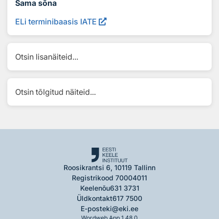
Sama sõna
ELi terminibaasis IATE
Otsin lisanäiteid...
Otsin tõlgitud näiteid...
Roosikrantsi 6, 10119 Tallinn
Registrikood 70004011
Keelenõu
631 3731
Üldkontakt
617 7500
E-post
eki@eki.ee
Wordweb App 1.48.0