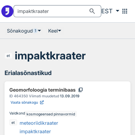
Otsingu juurde
Põhisisu juurde
search
apps
EST
Sõnakogud
Keel
1
impaktkraater
et
Erialasõnastikud
content_copy
Geomorfoloogia terminibaas
ID
464350
Viimati muudetud
13.09.2019
Vaata sõnakogu
Valdkond
kosmogeensed pinnavormid
meteoriidikraater
et
impaktkraater