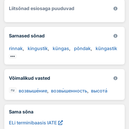
Liitsõnad esiosaga puuduvad
Sarnased sõnad
rinnak
kingustik
küngas
põndak
küngastik
Võimalikud vasted
возвыш
е
ние
возв
ы
шенность
высот
а
ru
Sama sõna
ELi terminibaasis IATE