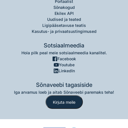
Portaalist
Sõnakogud
Ekilex API
Uudised ja teated
Ligipääsetavuse teatis
Kasutus- ja privaatsustingimused
Sotsiaalmeedia
Hoia pilk peal meie sotsiaalmeedia kanalitel.
Facebook
Youtube
LinkedIn
Sõnaveebi tagasiside
Iga arvamus loeb ja aitab Sõnaveebi paremaks teha!
Kirjuta meile