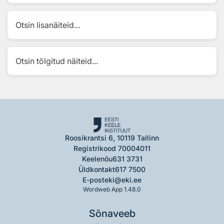
Otsin lisanäiteid...
Otsin tõlgitud näiteid...
Roosikrantsi 6, 10119 Tallinn
Registrikood 70004011
Keelenõu
631 3731
Üldkontakt
617 7500
E-post
eki@eki.ee
Wordweb App 1.48.0
Sõnaveeb