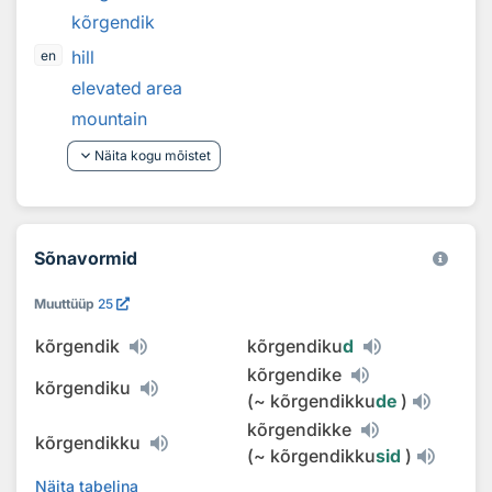
kõrgendik
hill
en
elevated area
mountain
keyboard_arrow_down
Näita kogu mõistet
Sõnavormid
Muuttüüp
25
kõrgendik
kõrgendiku
d
kõrgendike
kõrgendiku
(
~
kõrgendikku
de
)
kõrgendikke
kõrgendikku
(
~
kõrgendikku
sid
)
Näita tabelina