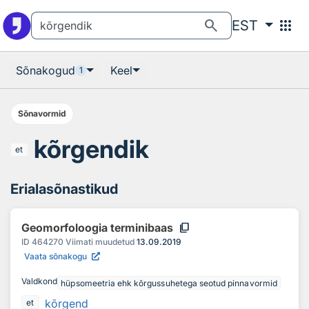
Otsingu juurde
Põhisisu juurde
search
apps
EST
Sõnakogud
Keel
1
Sõnavormid
kõrgendik
et
Erialasõnastikud
content_copy
Geomorfoloogia terminibaas
ID
464270
Viimati muudetud
13.09.2019
Vaata sõnakogu
Valdkond
hüpsomeetria ehk kõrgussuhetega seotud pinnavormid
kõrgend
et