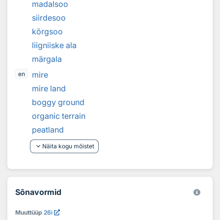
madalsoo
siirdesoo
kõrgsoo
liigniiske ala
märgala
mire
en
mire land
boggy ground
organic terrain
peatland
keyboard_arrow_down
Näita kogu mõistet
Sõnavormid
Muuttüüp
26i