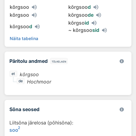
kõrgsoo
kõrgsoo
d
kõrgsoo
kõrgsoo
de
kõrgso
id
kõrgsoo
d
~
kõrgsoo
sid
Näita tabelina
Päritolu andmed
tõlkelaen
kõrgsoo
et
Hochmoor
de
Sõna seosed
Liitsõna järelosa (põhisõna):
2
soo