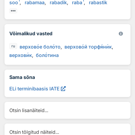
1
1
soo
rabamaa
rabadik
raba
rabastik
Võimalikud vasted
верхов
о
е бол
о
то
верхов
о
й торф
я
н
и
к
ru
верхов
и
к
бол
о
тина
Sama sõna
ELi terminibaasis IATE
Otsin lisanäiteid...
Otsin tõlgitud näiteid...