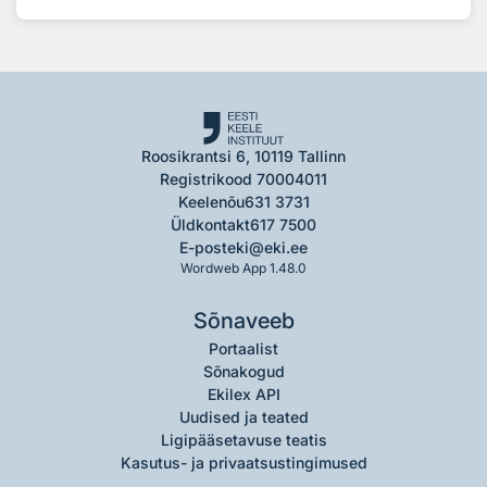
Roosikrantsi 6, 10119 Tallinn
Registrikood 70004011
Keelenõu
631 3731
Üldkontakt
617 7500
E-post
eki@eki.ee
Wordweb App 1.48.0
Sõnaveeb
Portaalist
Sõnakogud
Ekilex API
Uudised ja teated
Ligipääsetavuse teatis
Kasutus- ja privaatsustingimused