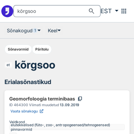
Otsingu juurde
Põhisisu juurde
search
apps
EST
Sõnakogud
Keel
1
Sõnavormid
Päritolu
kõrgsoo
et
Erialasõnastikud
content_copy
Geomorfoloogia terminibaas
ID
464300
Viimati muudetud
13.09.2019
Vaata sõnakogu
Valdkond
elutekkelised (füto-, zoo-, antropogeensed/tehnogeensed)
pinnavormid