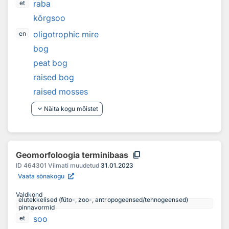
raba
et
kõrgsoo
oligotrophic mire
en
bog
peat bog
raised bog
raised mosses
keyboard_arrow_down
Näita kogu mõistet
content_copy
Geomorfoloogia terminibaas
ID
464301
Viimati muudetud
31.01.2023
Vaata sõnakogu
Valdkond
elutekkelised (füto-, zoo-, antropogeensed/tehnogeensed)
pinnavormid
soo
et