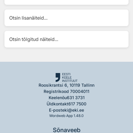
Otsin lisanäiteid...
Otsin tõlgitud näiteid...
Roosikrantsi 6, 10119 Tallinn
Registrikood 70004011
Keelenõu
631 3731
Üldkontakt
617 7500
E-post
eki@eki.ee
Wordweb App 1.48.0
Sõnaveeb