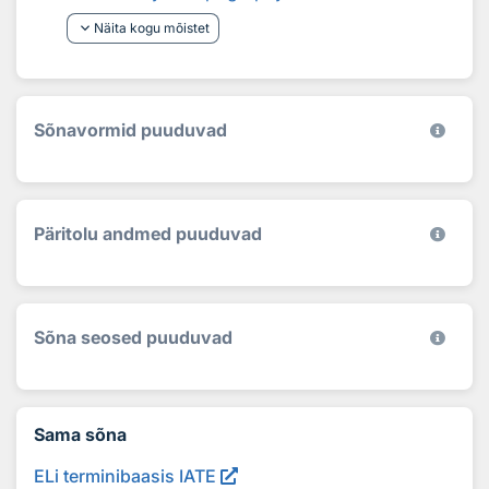
keyboard_arrow_down
Näita kogu mõistet
Sõnavormid puuduvad
Päritolu andmed puuduvad
Sõna seosed puuduvad
Sama sõna
ELi terminibaasis IATE