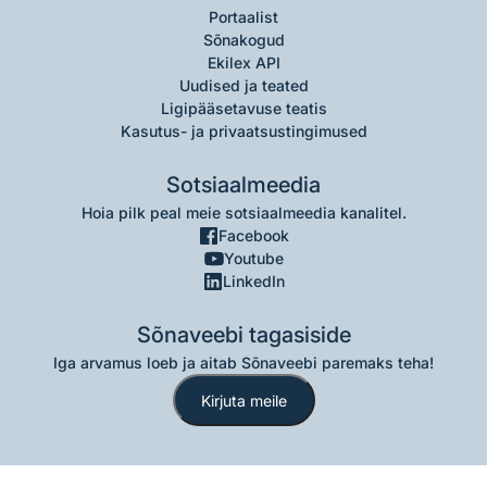
Portaalist
Sõnakogud
Ekilex API
Uudised ja teated
Ligipääsetavuse teatis
Kasutus- ja privaatsustingimused
Sotsiaalmeedia
Hoia pilk peal meie sotsiaalmeedia kanalitel.
Facebook
Youtube
LinkedIn
Sõnaveebi tagasiside
Iga arvamus loeb ja aitab Sõnaveebi paremaks teha!
Kirjuta meile