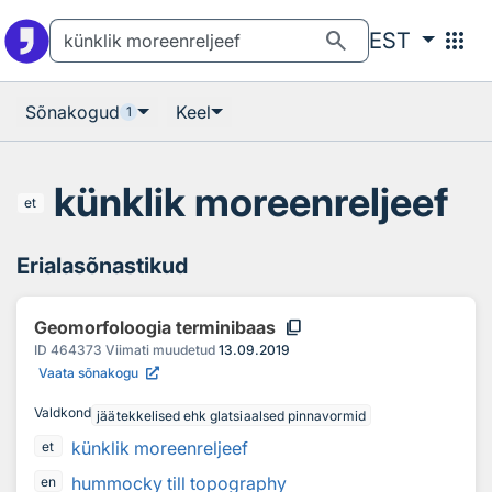
Otsingu juurde
Põhisisu juurde
search
apps
EST
Sõnakogud
Keel
1
künklik moreenreljeef
et
Erialasõnastikud
content_copy
Geomorfoloogia terminibaas
ID
464373
Viimati muudetud
13.09.2019
Vaata sõnakogu
Valdkond
jäätekkelised ehk glatsiaalsed pinnavormid
künklik moreenreljeef
et
hummocky till topography
en