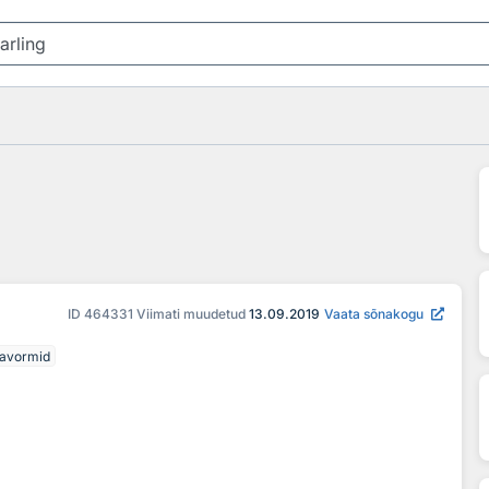
ID
464331
Viimati muudetud
13.09.2019
Vaata sõnakogu
navormid