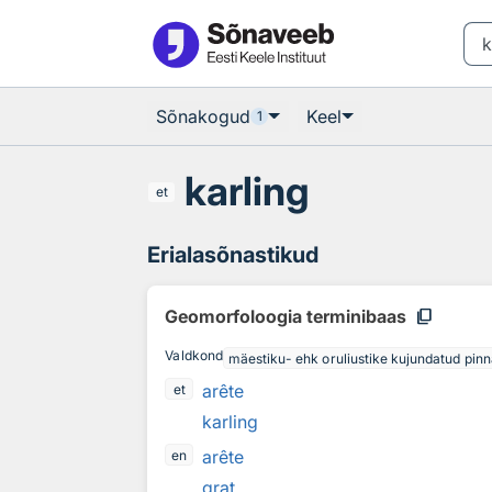
Otsingu juurde
Põhisisu juurde
Sõnakogud
Keel
1
karling
et
Erialasõnastikud
content_copy
Geomorfoloogia terminibaas
Valdkond
mäestiku- ehk oruliustike kujundatud pin
arête
et
karling
arête
en
grat