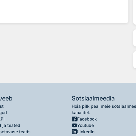
veeb
Sotsiaalmeedia
st
Hoia pilk peal meie sotsiaalme
gud
kanalitel.
API
Facebook
 ja teated
Youtube
setavuse teatis
LinkedIn