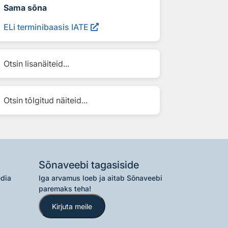
Sama sõna
ELi terminibaasis IATE
Otsin lisanäiteid...
Otsin tõlgitud näiteid...
Sõnaveebi tagasiside
edia
Iga arvamus loeb ja aitab Sõnaveebi
paremaks teha!
Kirjuta meile