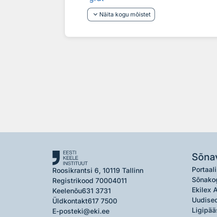
keyboard_arrow_down
Näita kogu mõistet
Sõna
Portaali
Roosikrantsi 6, 10119 Tallinn
Sõnako
Registrikood 70004011
Ekilex 
Keelenõu
631 3731
Uudised
Üldkontakt
617 7500
Ligipää
E-post
eki@eki.ee