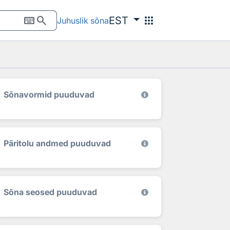
keyboard
search
apps
EST
Juhuslik sõna
Sõnavormid puuduvad
Päritolu andmed puuduvad
Sõna seosed puuduvad