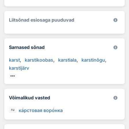
Liitsõnad esiosaga puuduvad
Sarnased sõnad
karst
karstikoobas
karstiala
karstinõgu
karstijärv
Võimalikud vasted
к
а
рстовая вор
о
нка
ru