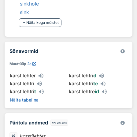
sinkhole
sink
keyboard_arrow_down
Näita kogu mõistet
Sõnavormid
Muuttüüp
2e
karstilehter
karstilehtri
d
karstilehtri
karstilehtri
te
karstilehtri
t
karstilehtre
id
Näita tabelina
Päritolu andmed
tõlkelaen
karstilehter
et