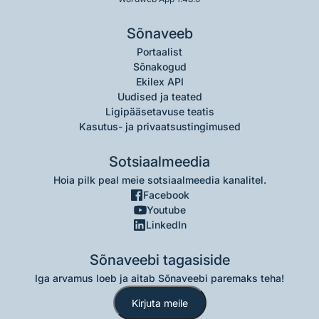
Sõnaveeb
Portaalist
Sõnakogud
Ekilex API
Uudised ja teated
Ligipääsetavuse teatis
Kasutus- ja privaatsustingimused
Sotsiaalmeedia
Hoia pilk peal meie sotsiaalmeedia kanalitel.
Facebook
Youtube
LinkedIn
Sõnaveebi tagasiside
Iga arvamus loeb ja aitab Sõnaveebi paremaks teha!
Kirjuta meile