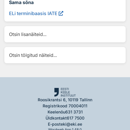
Sama sõna
ELi terminibaasis IATE
Otsin lisanäiteid...
Otsin tõlgitud näiteid...
Roosikrantsi 6, 10119 Tallinn
Registrikood 70004011
Keelenõu
631 3731
Üldkontakt
617 7500
E-post
eki@eki.ee
Wordweb App 1.48.0