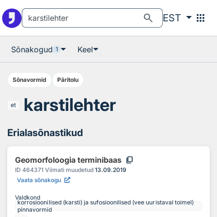
Otsingu juurde
Põhisisu juurde
search
apps
EST
Sõnakogud
Keel
1
Sõnavormid
Päritolu
karstilehter
et
Erialasõnastikud
content_copy
Geomorfoloogia terminibaas
ID
464371
Viimati muudetud
13.09.2019
Vaata sõnakogu
Valdkond
korrosioonilised (karsti) ja sufosioonilised (vee uuristaval toimel)
pinnavormid