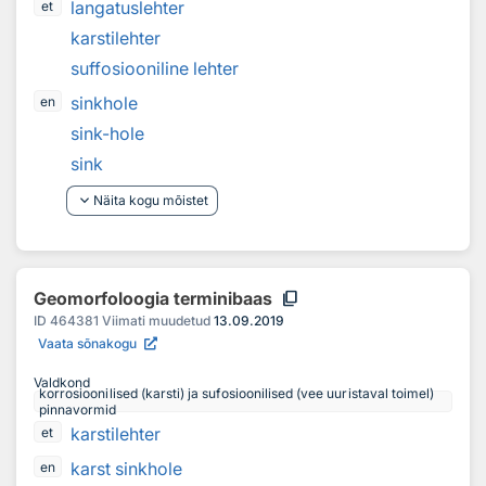
langatuslehter
et
karstilehter
suffosiooniline lehter
sinkhole
en
sink-hole
sink
keyboard_arrow_down
Näita kogu mõistet
content_copy
Geomorfoloogia terminibaas
ID
464381
Viimati muudetud
13.09.2019
Vaata sõnakogu
Valdkond
korrosioonilised (karsti) ja sufosioonilised (vee uuristaval toimel)
pinnavormid
karstilehter
et
karst sinkhole
en