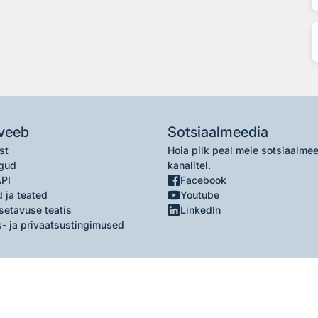
veeb
Sotsiaalmeedia
st
Hoia pilk peal meie sotsiaalme
gud
kanalitel.
API
Facebook
 ja teated
Youtube
setavuse teatis
LinkedIn
- ja privaatsustingimused