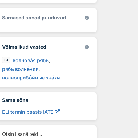
Sarnased sõnad puuduvad
Võimalikud vasted
волнов
а
я рябь
ru
рябь волн
е
ния
волноприб
о
йные зн
а
ки
Sama sõna
ELi terminibaasis IATE
Otsin lisanäiteid...