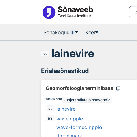
Otsingu juurde
Põhisisu juurde
Sõnakogud
Keel
1
lainevire
et
Erialasõnastikud
content_copy
Geomorfoloogia terminibaas
Valdkond
kuhjerandlate pinnavormid
lainevire
et
wave ripple
en
wave-formed ripple
ripple mark