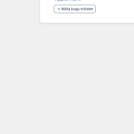
keyboard_arrow_down
Näita kogu mõistet