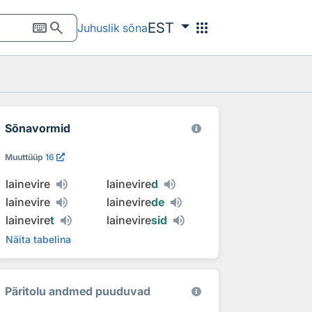
keyboard
search
apps
EST
Juhuslik sõna
Sõnavormid
Muuttüüp
16
lainevire
lainevire
d
lainevire
lainevire
de
lainevire
t
lainevire
sid
Näita tabelina
Päritolu andmed puuduvad