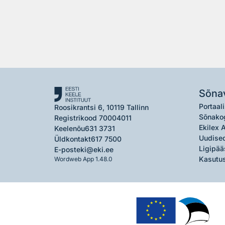
Sõna
Portaali
Roosikrantsi 6, 10119 Tallinn
Sõnako
Registrikood 70004011
Ekilex 
Keelenõu
631 3731
Uudised
Üldkontakt
617 7500
Ligipää
E-post
eki@eki.ee
Kasutus
Wordweb App 1.48.0