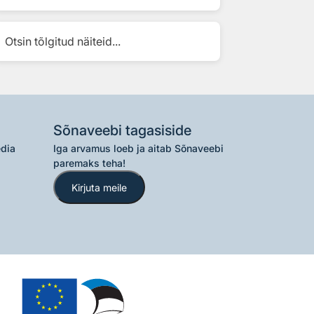
Otsin tõlgitud näiteid...
Sõnaveebi tagasiside
edia
Iga arvamus loeb ja aitab Sõnaveebi
paremaks teha!
Kirjuta meile