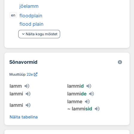
jõelamm
floodplain
en
flood plain
keyboard_arrow_down
Näita kogu mõistet
Sõnavormid
Muuttüüp
22e
lamm
lammi
d
lammi
lammi
de
lamme
lammi
~
lammi
sid
Näita tabelina