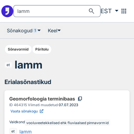
Otsingu juurde
Põhisisu juurde
search
apps
EST
Sõnakogud
Keel
1
Sõnavormid
Päritolu
lamm
et
Erialasõnastikud
content_copy
Geomorfoloogia terminibaas
ID
464315
Viimati muudetud
07.07.2023
Vaata sõnakogu
Valdkond
vooluveetekkelised ehk fluviaalsed pinnavormid
lamm
et