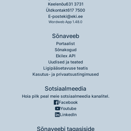
Keelenõu
631 3731
Üldkontakt
617 7500
E-post
eki@eki.ee
Wordweb App 1.48.0
Sõnaveeb
Portaalist
Sõnakogud
Ekilex API
Uudised ja teated
Ligipääsetavuse teatis
Kasutus- ja privaatsustingimused
Sotsiaalmeedia
Hoia pilk peal meie sotsiaalmeedia kanalitel.
Facebook
Youtube
LinkedIn
Sõnaveebi tagasiside