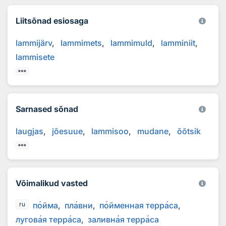
Liitsõnad esiosaga
lammijärv
lammimets
lammimuld
lamminiit
lammisete
Sarnased sõnad
laugjas
jõesuue
lammisoo
mudane
õõtsik
Võimalikud vasted
п
о
йма
пл
а
вни
п
о
йменная терр
а
са
ru
лугов
а
я терр
а
са
заливн
а
я терр
а
са