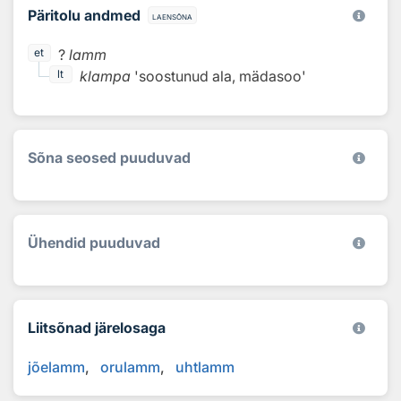
Päritolu andmed
laensõna
?
lamm
et
klampa
'soostunud ala, mädasoo'
lt
Sõna seosed puuduvad
Ühendid puuduvad
Liitsõnad järelosaga
jõelamm
orulamm
uhtlamm