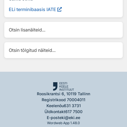
ELi terminibaasis IATE
Otsin lisanäiteid...
Otsin tõlgitud näiteid...
Roosikrantsi 6, 10119 Tallinn
Registrikood 70004011
Keelenõu
631 3731
Üldkontakt
617 7500
E-post
eki@eki.ee
Wordweb App 1.48.0