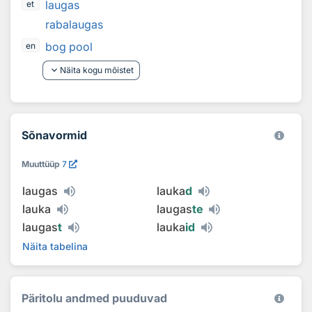
laugas
et
rabalaugas
bog pool
en
keyboard_arrow_down
Näita kogu mõistet
Sõnavormid
Muuttüüp
7
laugas
lauka
d
lauka
laugas
te
laugas
t
lauka
id
Näita tabelina
Päritolu andmed puuduvad