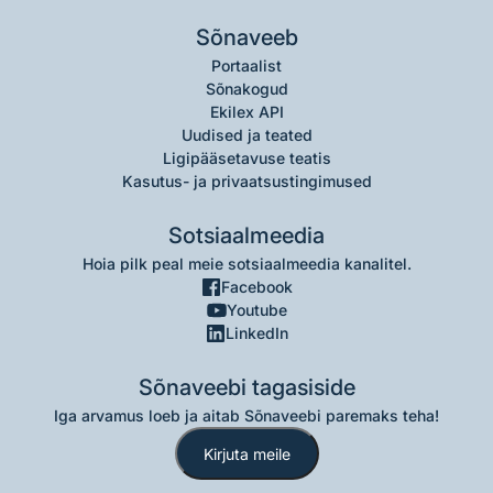
Sõnaveeb
Portaalist
Sõnakogud
Ekilex API
Uudised ja teated
Ligipääsetavuse teatis
Kasutus- ja privaatsustingimused
Sotsiaalmeedia
Hoia pilk peal meie sotsiaalmeedia kanalitel.
Facebook
Youtube
LinkedIn
Sõnaveebi tagasiside
Iga arvamus loeb ja aitab Sõnaveebi paremaks teha!
Kirjuta meile