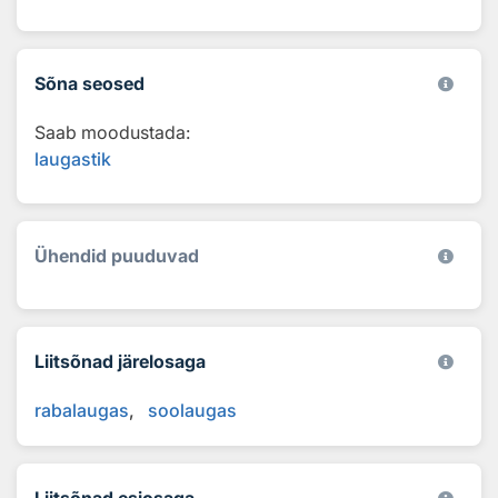
Sõna seosed
Saab moodustada:
laugastik
Ühendid puuduvad
Liitsõnad järelosaga
rabalaugas
soolaugas
Liitsõnad esiosaga