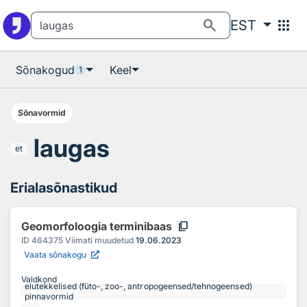
Otsingu juurde
Põhisisu juurde
search
apps
EST
Sõnakogud
Keel
1
Sõnavormid
laugas
et
Erialasõnastikud
content_copy
Geomorfoloogia terminibaas
ID
464375
Viimati muudetud
19.06.2023
Vaata sõnakogu
Valdkond
elutekkelised (füto-, zoo-, antropogeensed/tehnogeensed)
pinnavormid