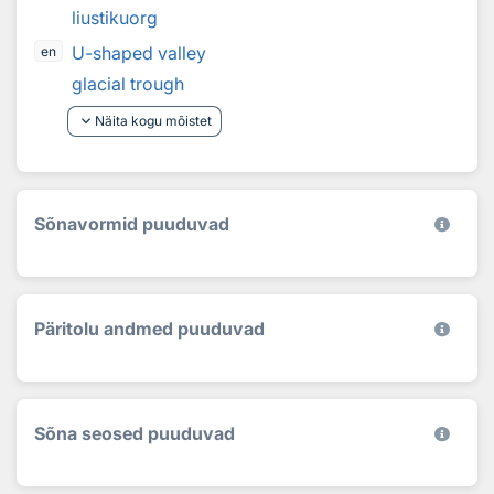
liustikuorg
U-shaped valley
en
glacial trough
keyboard_arrow_down
Näita kogu mõistet
Sõnavormid puuduvad
Päritolu andmed puuduvad
Sõna seosed puuduvad