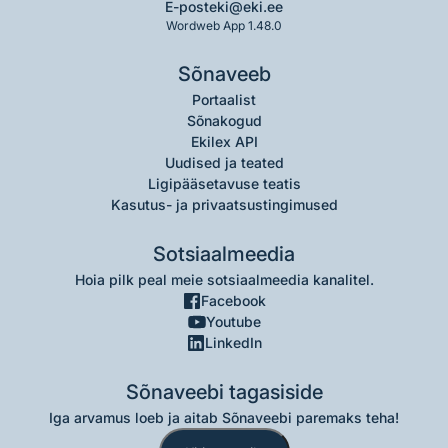
E-post
eki@eki.ee
Wordweb App 1.48.0
Sõnaveeb
Portaalist
Sõnakogud
Ekilex API
Uudised ja teated
Ligipääsetavuse teatis
Kasutus- ja privaatsustingimused
Sotsiaalmeedia
Hoia pilk peal meie sotsiaalmeedia kanalitel.
Facebook
Youtube
LinkedIn
Sõnaveebi tagasiside
Iga arvamus loeb ja aitab Sõnaveebi paremaks teha!