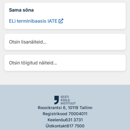
Sama sõna
ELi terminibaasis IATE
Otsin lisanäiteid...
Otsin tõlgitud näiteid...
Roosikrantsi 6, 10119 Tallinn
Registrikood 70004011
Keelenõu
631 3731
Üldkontakt
617 7500