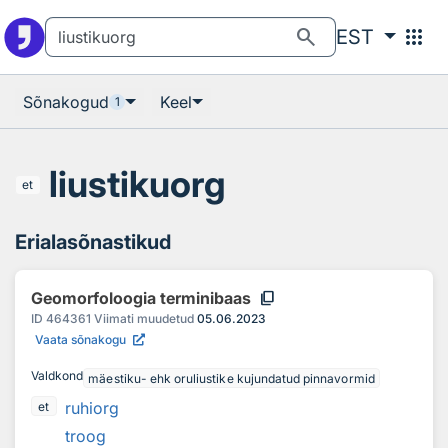
Otsingu juurde
Põhisisu juurde
search
apps
EST
Sõnakogud
Keel
1
liustikuorg
et
Erialasõnastikud
content_copy
Geomorfoloogia terminibaas
ID
464361
Viimati muudetud
05.06.2023
Vaata sõnakogu
Valdkond
mäestiku- ehk oruliustike kujundatud pinnavormid
ruhiorg
et
troog