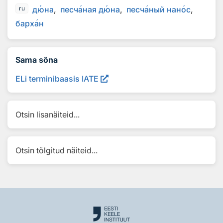
д
ю
на
песч
а
ная д
ю
на
песч
а
ный нан
о
с
ru
барх
а
н
Sama sõna
ELi terminibaasis IATE
Otsin lisanäiteid...
Otsin tõlgitud näiteid...