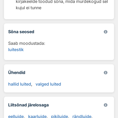
kirjakeelde toodud sõna, mida murdekogud sel
kujul ei tunne
Sõna seosed
Saab moodustada:
luitestik
Ühendid
hallid luited
valged luited
Liitsõnad järelosaga
eelluide
kaarluide
pikiluide
rändluide