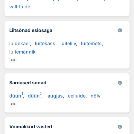
vall-luide
Liitsõnad esiosaga
luidekaer
luitekass
luiteliiv
luitemets
luitemännik
Sarnased sõnad
1
2
düün
düün
laugjas
eelluide
nõlv
Võimalikud vasted