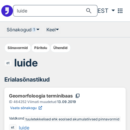
Otsingu juurde
Põhisisu juurde
search
apps
EST
Sõnakogud
Keel
1
Sõnavormid
Päritolu
Ühendid
luide
et
Erialasõnastikud
content_copy
Geomorfoloogia terminibaas
ID
464252
Viimati muudetud
13.09.2019
Vaata sõnakogu
Valdkond
tuuletekkelised ehk eoolsed akumulatiivsed pinnavormid
luide
et