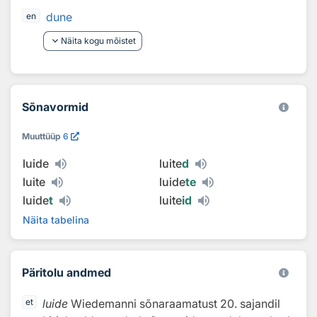
dune
en
keyboard_arrow_down
Näita kogu mõistet
Sõnavormid
Muuttüüp
6
luide
luite
d
luite
luide
te
luide
t
luite
id
Näita tabelina
Päritolu andmed
luide
Wiedemanni sõnaraamatust 20. sajandil
et