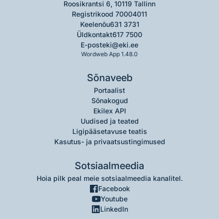
Roosikrantsi 6, 10119 Tallinn
Registrikood 70004011
Keelenõu
631 3731
Üldkontakt
617 7500
E-post
eki@eki.ee
Wordweb App 1.48.0
Sõnaveeb
Portaalist
Sõnakogud
Ekilex API
Uudised ja teated
Ligipääsetavuse teatis
Kasutus- ja privaatsustingimused
Sotsiaalmeedia
Hoia pilk peal meie sotsiaalmeedia kanalitel.
Facebook
Youtube
LinkedIn