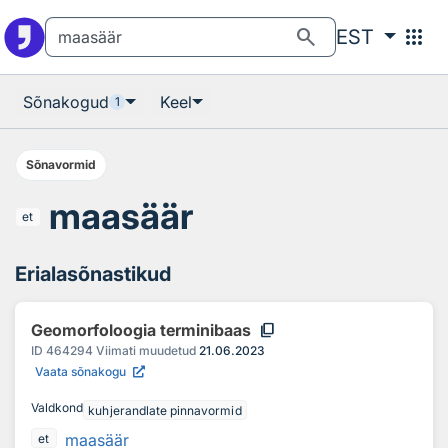
Otsingu juurde
Põhisisu juurde
search
apps
EST
Sõnakogud
Keel
1
Sõnavormid
maasäär
et
Erialasõnastikud
content_copy
Geomorfoloogia terminibaas
ID
464294
Viimati muudetud
21.06.2023
Vaata sõnakogu
Valdkond
kuhjerandlate pinnavormid
maasäär
et