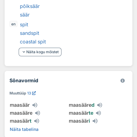
põiksäär
säär
spit
en
sandspit
coastal spit
keyboard_arrow_down
Näita kogu mõistet
Sõnavormid
Muuttüüp
13
maasäär
maasääre
d
maasääre
maasäär
te
maasäär
t
maasäär
i
Näita tabelina