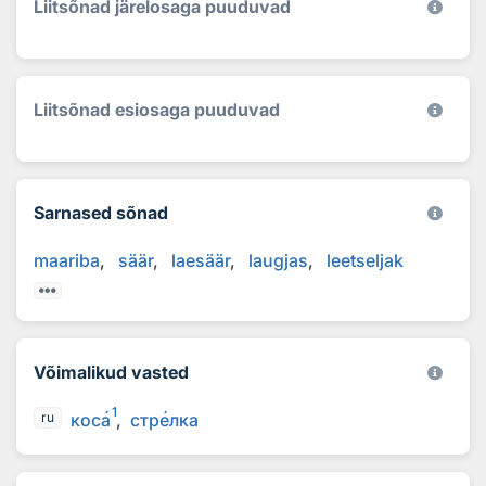
Liitsõnad järelosaga puuduvad
Liitsõnad esiosaga puuduvad
Sarnased sõnad
maariba
säär
laesäär
laugjas
leetseljak
Võimalikud vasted
1
кос
а
стр
е
лка
ru