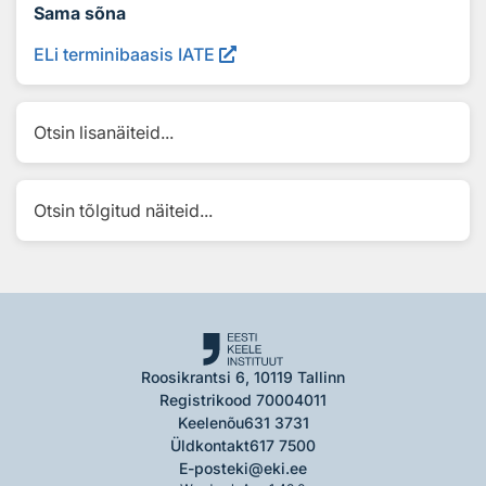
Sama sõna
ELi terminibaasis IATE
Otsin lisanäiteid...
Otsin tõlgitud näiteid...
Roosikrantsi 6, 10119 Tallinn
Registrikood 70004011
Keelenõu
631 3731
Üldkontakt
617 7500
E-post
eki@eki.ee