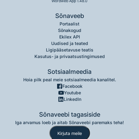
Wordweb App 1.48.0
Sõnaveeb
Portaalist
Sõnakogud
Ekilex API
Uudised ja teated
Ligipääsetavuse teatis
Kasutus- ja privaatsustingimused
Sotsiaalmeedia
Hoia pilk peal meie sotsiaalmeedia kanalitel.
Facebook
Youtube
LinkedIn
Sõnaveebi tagasiside
Iga arvamus loeb ja aitab Sõnaveebi paremaks teha!
Kirjuta meile