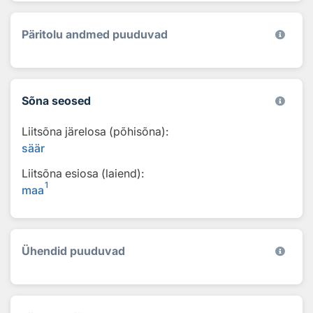
Päritolu andmed puuduvad
Sõna seosed
Liitsõna järelosa (põhisõna):
säär
Liitsõna esiosa (laiend):
1
maa
Ühendid puuduvad