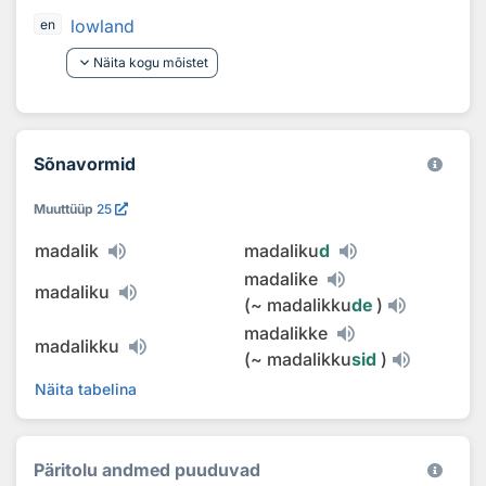
lowland
en
keyboard_arrow_down
Näita kogu mõistet
Sõnavormid
Muuttüüp
25
madalik
madaliku
d
madalike
madaliku
(
~
madalikku
de
)
madalikke
madalikku
(
~
madalikku
sid
)
Näita tabelina
Päritolu andmed puuduvad