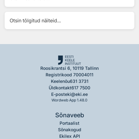
Otsin tõlgitud näiteid...
Roosikrantsi 6, 10119 Tallinn
Registrikood 70004011
Keelenõu
631 3731
Üldkontakt
617 7500
E-post
eki@eki.ee
Wordweb App 1.48.0
Sõnaveeb
Portaalist
Sõnakogud
Ekilex API