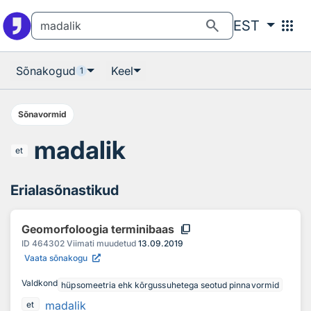
Otsingu juurde
Põhisisu juurde
search
apps
EST
Sõnakogud
Keel
1
Sõnavormid
madalik
et
Erialasõnastikud
content_copy
Geomorfoloogia terminibaas
ID
464302
Viimati muudetud
13.09.2019
Vaata sõnakogu
Valdkond
hüpsomeetria ehk kõrgussuhetega seotud pinnavormid
madalik
et