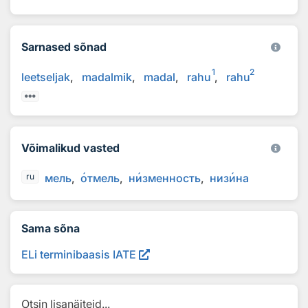
Sarnased sõnad
1
2
leetseljak
madalmik
madal
rahu
rahu
Võimalikud vasted
мель
о
тмель
н
и
зменность
низ
и
на
ru
Sama sõna
ELi terminibaasis IATE
Otsin lisanäiteid...