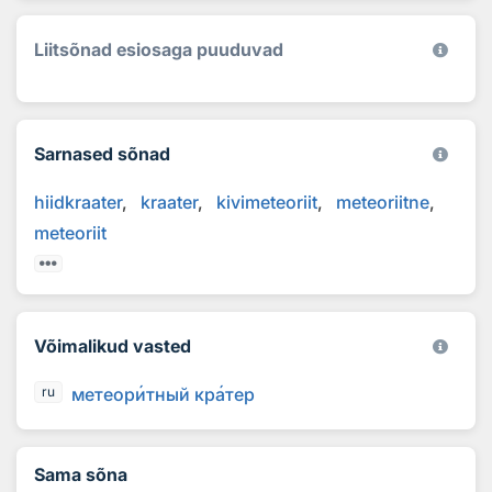
Liitsõnad esiosaga puuduvad
Sarnased sõnad
hiidkraater
kraater
kivimeteoriit
meteoriitne
meteoriit
Võimalikud vasted
метеор
и
тный кр
а
тер
ru
Sama sõna