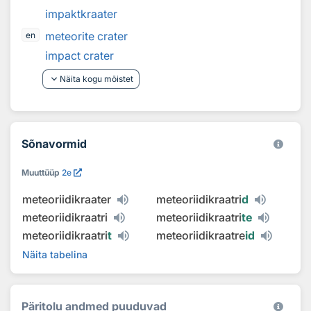
impaktkraater
meteorite crater
en
impact crater
keyboard_arrow_down
Näita kogu mõistet
Sõnavormid
Muuttüüp
2e
meteoriidikraater
meteoriidikraatri
d
meteoriidikraatri
meteoriidikraatri
te
meteoriidikraatri
t
meteoriidikraatre
id
Näita tabelina
Päritolu andmed puuduvad