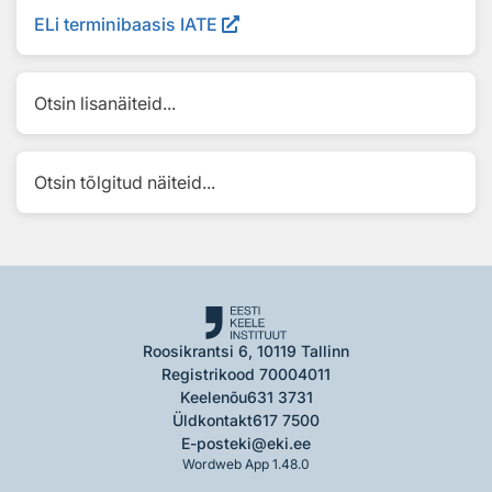
ELi terminibaasis IATE
Otsin lisanäiteid...
Otsin tõlgitud näiteid...
Roosikrantsi 6, 10119 Tallinn
Registrikood 70004011
Keelenõu
631 3731
Üldkontakt
617 7500
E-post
eki@eki.ee
Wordweb App 1.48.0