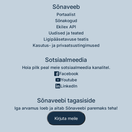
Sõnaveeb
Portaalist
Sõnakogud
Ekilex API
Uudised ja teated
Ligipääsetavuse teatis
Kasutus- ja privaatsustingimused
Sotsiaalmeedia
Hoia pilk peal meie sotsiaalmeedia kanalitel.
Facebook
Youtube
LinkedIn
Sõnaveebi tagasiside
Iga arvamus loeb ja aitab Sõnaveebi paremaks teha!
Kirjuta meile