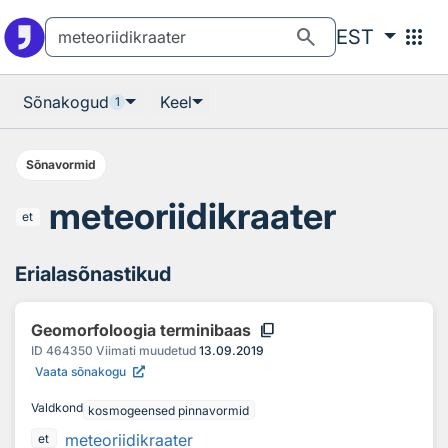
Otsingu juurde
Põhisisu juurde
search
apps
EST
Sõnakogud
Keel
1
Sõnavormid
meteoriidikraater
et
Erialasõnastikud
content_copy
Geomorfoloogia terminibaas
ID
464350
Viimati muudetud
13.09.2019
Vaata sõnakogu
Valdkond
kosmogeensed pinnavormid
meteoriidikraater
et