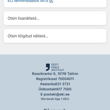
ELi terminibaasis IATE
Otsin lisanäiteid...
Otsin tõlgitud näiteid...
Roosikrantsi 6, 10119 Tallinn
Registrikood 70004011
Keelenõu
631 3731
Üldkontakt
617 7500
E-post
eki@eki.ee
Wordweb App 1.48.0