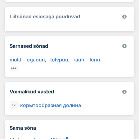
Liitsõnad esiosaga puuduvad
Sarnased sõnad
mold
ogaõun
tõlvpuu
rauh
lunn
Võimalikud vasted
корытообр
а
зная дол
и
на
ru
Sama sõna