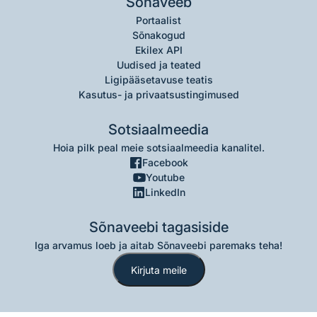
Sõnaveeb
Portaalist
Sõnakogud
Ekilex API
Uudised ja teated
Ligipääsetavuse teatis
Kasutus- ja privaatsustingimused
Sotsiaalmeedia
Hoia pilk peal meie sotsiaalmeedia kanalitel.
Facebook
Youtube
LinkedIn
Sõnaveebi tagasiside
Iga arvamus loeb ja aitab Sõnaveebi paremaks teha!
Kirjuta meile