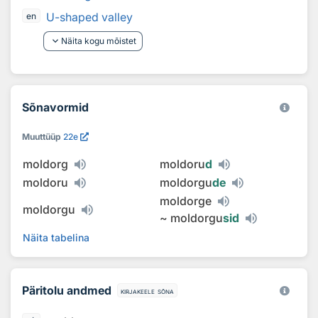
U-shaped valley
en
keyboard_arrow_down
Näita kogu mõistet
Sõnavormid
Muuttüüp
22e
moldorg
moldoru
d
moldoru
moldorgu
de
moldorge
moldorgu
~
moldorgu
sid
Näita tabelina
Päritolu andmed
kirjakeele sõna