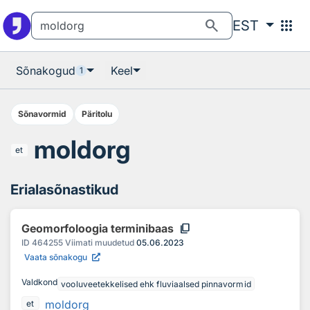
Otsingu juurde
Põhisisu juurde
search
apps
EST
Sõnakogud
Keel
1
Sõnavormid
Päritolu
moldorg
et
Erialasõnastikud
content_copy
Geomorfoloogia terminibaas
ID
464255
Viimati muudetud
05.06.2023
Vaata sõnakogu
Valdkond
vooluveetekkelised ehk fluviaalsed pinnavormid
moldorg
et