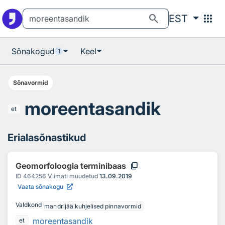
Otsingu juurde
Põhisisu juurde
search
apps
EST
Sõnakogud
Keel
1
Sõnavormid
moreentasandik
et
Erialasõnastikud
content_copy
Geomorfoloogia terminibaas
ID
464256
Viimati muudetud
13.09.2019
Vaata sõnakogu
Valdkond
mandrijää kuhjelised pinnavormid
moreentasandik
et