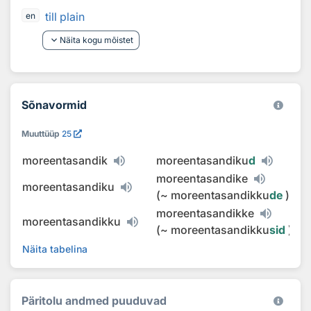
till plain
en
keyboard_arrow_down
Näita kogu mõistet
Sõnavormid
Muuttüüp
25
moreentasandik
moreentasandiku
d
moreentasandike
moreentasandiku
(
~
moreentasandikku
de
)
moreentasandikke
moreentasandikku
(
~
moreentasandikku
sid
)
Näita tabelina
Päritolu andmed puuduvad