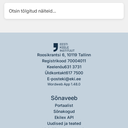
Otsin tõlgitud näiteid...
Roosikrantsi 6, 10119 Tallinn
Registrikood 70004011
Keelenõu
631 3731
Üldkontakt
617 7500
E-post
eki@eki.ee
Wordweb App 1.48.0
Sõnaveeb
Portaalist
Sõnakogud
Ekilex API
Uudised ja teated