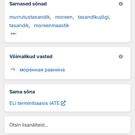
Sarnased sõnad
murrutustasandik
moreen
tasandikujõgi
tasandik
moreenmaastik
Võimalikud vasted
мор
е
нная равн
и
на
ru
Sama sõna
ELi terminibaasis IATE
Otsin lisanäiteid...