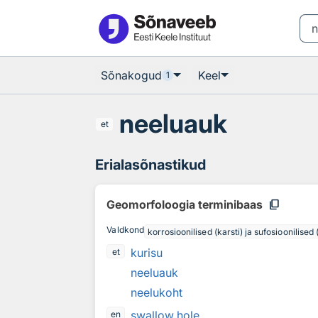
Otsingu juurde
Põhisisu juurde
Sõnakogud
Keel
1
neeluauk
et
Erialasõnastikud
content_copy
Geomorfoloogia terminibaas
Valdkond
korrosioonilised (karsti) ja sufosioonilise
kurisu
et
neeluauk
neelukoht
swallow hole
en