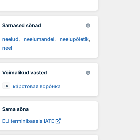
Sarnased sõnad
neelud
neelumandel
neelupõletik
neel
Võimalikud vasted
к
а
рстовая вор
о
нка
ru
Sama sõna
ELi terminibaasis IATE