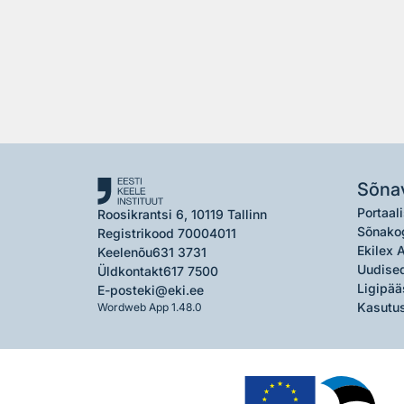
Sõna
Portaali
Roosikrantsi 6, 10119 Tallinn
Sõnako
Registrikood 70004011
Ekilex 
Keelenõu
631 3731
Uudised
Üldkontakt
617 7500
Ligipää
E-post
eki@eki.ee
Kasutus
Wordweb App 1.48.0