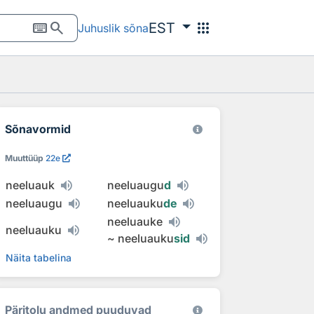
keyboard
search
apps
EST
Juhuslik sõna
Sõnavormid
Muuttüüp
22e
neeluauk
neeluaugu
d
neeluaugu
neeluauku
de
neeluauke
neeluauku
~
neeluauku
sid
Näita tabelina
Päritolu andmed puuduvad