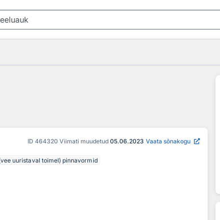
ID
464320
Viimati muudetud
05.06.2023
Vaata sõnakogu
d (vee uuristaval toimel) pinnavormid