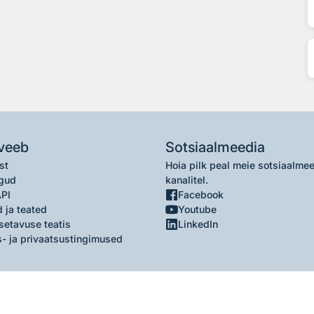
veeb
Sotsiaalmeedia
st
Hoia pilk peal meie sotsiaalme
gud
kanalitel.
API
Facebook
 ja teated
Youtube
setavuse teatis
LinkedIn
- ja privaatsustingimused