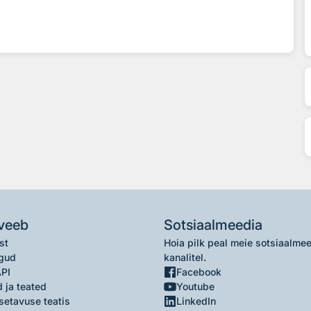
veeb
Sotsiaalmeedia
st
Hoia pilk peal meie sotsiaalme
gud
kanalitel.
API
Facebook
 ja teated
Youtube
setavuse teatis
LinkedIn