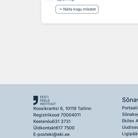
keyboard_arrow_down
Näita kogu mõistet
Sõna
Portaali
Roosikrantsi 6, 10119 Tallinn
Sõnako
Registrikood 70004011
Ekilex 
Keelenõu
631 3731
Uudised
Üldkontakt
617 7500
Ligipää
E-post
eki@eki.ee