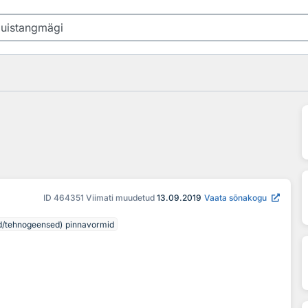
ID
464351
Viimati muudetud
13.09.2019
Vaata sõnakogu
ed/tehnogeensed) pinnavormid