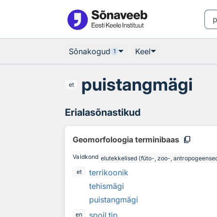
Otsingu juurde
Põhisisu juurde
Sõnakogud
Keel
1
puistangmägi
et
Erialasõnastikud
content_copy
Geomorfoloogia terminibaas
Valdkond
elutekkelised (füto-, zoo-, antropogeens
terrikoonik
et
tehismägi
puistangmägi
spoil tip
en