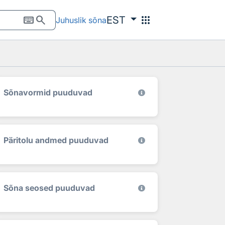
keyboard
search
apps
EST
Juhuslik sõna
Sõnavormid puuduvad
Päritolu andmed puuduvad
Sõna seosed puuduvad