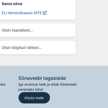
Sama sõna
ELi terminibaasis IATE
Otsin lisanäiteid...
Otsin tõlgitud näiteid...
Sõnaveebi tagasiside
edia
Iga arvamus loeb ja aitab Sõnaveebi
paremaks teha!
Kirjuta meile