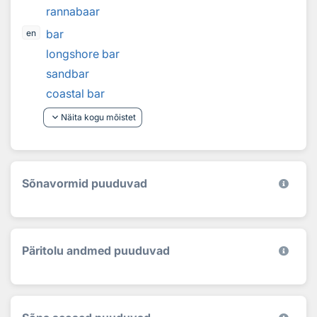
rannabaar
bar
en
longshore bar
sandbar
coastal bar
keyboard_arrow_down
Näita kogu mõistet
Sõnavormid puuduvad
Päritolu andmed puuduvad