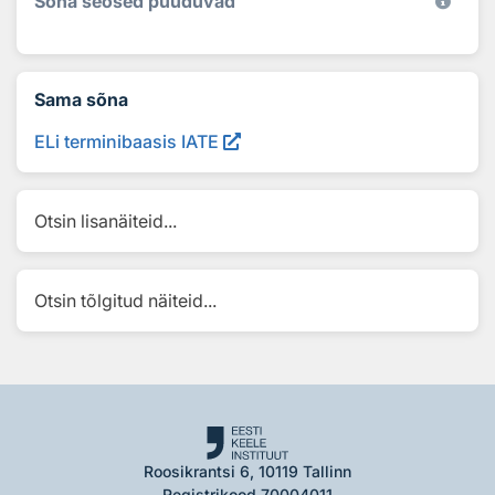
Sõna seosed puuduvad
Sama sõna
ELi terminibaasis IATE
Otsin lisanäiteid...
Otsin tõlgitud näiteid...
Roosikrantsi 6, 10119 Tallinn
Registrikood 70004011