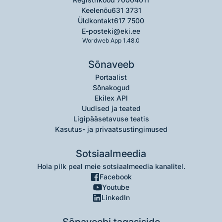
Keelenõu
631 3731
Üldkontakt
617 7500
E-post
eki@eki.ee
Wordweb App 1.48.0
Sõnaveeb
Portaalist
Sõnakogud
Ekilex API
Uudised ja teated
Ligipääsetavuse teatis
Kasutus- ja privaatsustingimused
Sotsiaalmeedia
Hoia pilk peal meie sotsiaalmeedia kanalitel.
Facebook
Youtube
LinkedIn