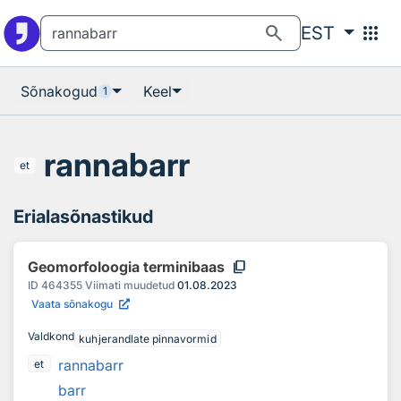
Otsingu juurde
Põhisisu juurde
search
apps
EST
Sõnakogud
Keel
1
rannabarr
et
Erialasõnastikud
content_copy
Geomorfoloogia terminibaas
ID
464355
Viimati muudetud
01.08.2023
Vaata sõnakogu
Valdkond
kuhjerandlate pinnavormid
rannabarr
et
barr