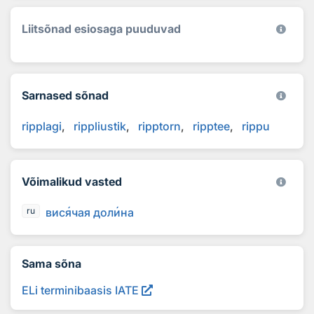
Liitsõnad esiosaga puuduvad
Sarnased sõnad
ripplagi
rippliustik
ripptorn
ripptee
rippu
Võimalikud vasted
вис
я
чая дол
и
на
ru
Sama sõna
ELi terminibaasis IATE