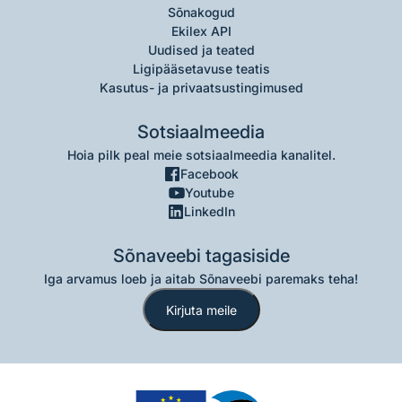
Sõnakogud
Ekilex API
Uudised ja teated
Ligipääsetavuse teatis
Kasutus- ja privaatsustingimused
Sotsiaalmeedia
Hoia pilk peal meie sotsiaalmeedia kanalitel.
Facebook
Youtube
LinkedIn
Sõnaveebi tagasiside
Iga arvamus loeb ja aitab Sõnaveebi paremaks teha!
Kirjuta meile