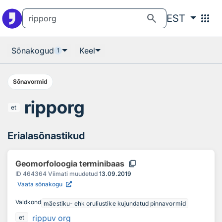
Otsingu juurde
Põhisisu juurde
search
apps
EST
Sõnakogud
Keel
1
Sõnavormid
ripporg
et
Erialasõnastikud
content_copy
Geomorfoloogia terminibaas
ID
464364
Viimati muudetud
13.09.2019
Vaata sõnakogu
Valdkond
mäestiku- ehk oruliustike kujundatud pinnavormid
rippuv org
et