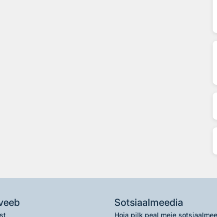
veeb
Sotsiaalmeedia
st
Hoia pilk peal meie sotsiaalme