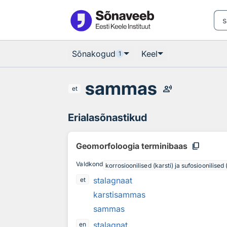
Otsingu juurde
Põhisisu juurde
Sõnakogud
Keel
1
sammas
record_voice_over
et
Erialasõnastikud
content_copy
Geomorfoloogia terminibaas
Valdkond
korrosioonilised (karsti) ja sufosioonilise
stalagnaat
et
karstisammas
sammas
stalagnat
en