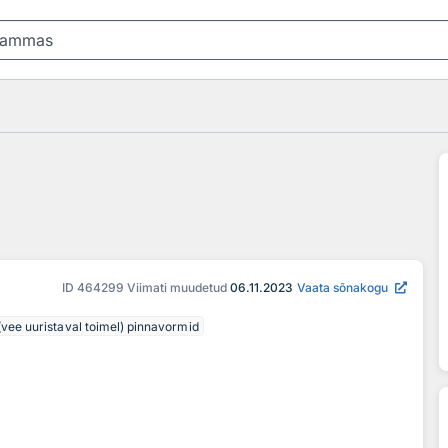
ID
464299
Viimati muudetud
06.11.2023
Vaata sõnakogu
d (vee uuristaval toimel) pinnavormid