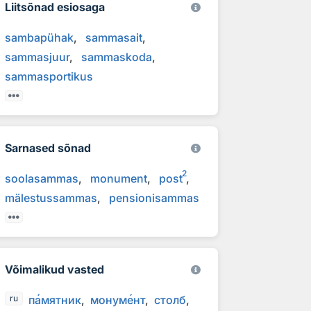
Liitsõnad esiosaga
sambapühak
sammasait
sammasjuur
sammaskoda
sammasportikus
Sarnased sõnad
2
soolasammas
monument
post
mälestussammas
pensionisammas
Võimalikud vasted
п
а
мятник
монум
е
нт
столб
ru