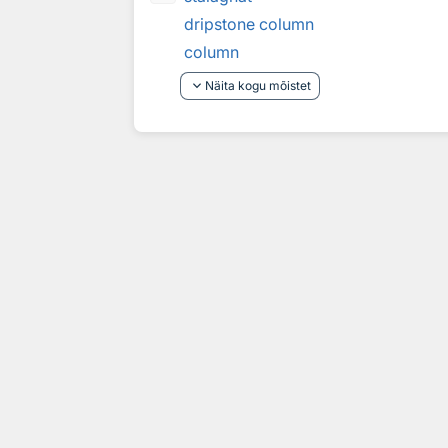
dripstone column
column
keyboard_arrow_down
Näita kogu mõistet