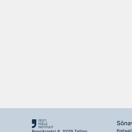
Sõna
Portaali
Roosikrantsi 6, 10119 Tallinn