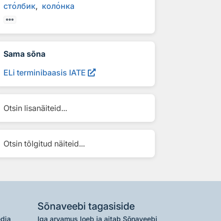
ст
о
лбик
кол
о
нка
Sama sõna
ELi terminibaasis IATE
Otsin lisanäiteid...
Otsin tõlgitud näiteid...
Sõnaveebi tagasiside
edia
Iga arvamus loeb ja aitab Sõnaveebi