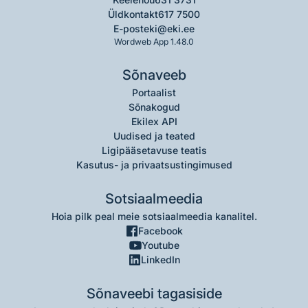
Üldkontakt
617 7500
E-post
eki@eki.ee
Wordweb App 1.48.0
Sõnaveeb
Portaalist
Sõnakogud
Ekilex API
Uudised ja teated
Ligipääsetavuse teatis
Kasutus- ja privaatsustingimused
Sotsiaalmeedia
Hoia pilk peal meie sotsiaalmeedia kanalitel.
Facebook
Youtube
LinkedIn
Sõnaveebi tagasiside