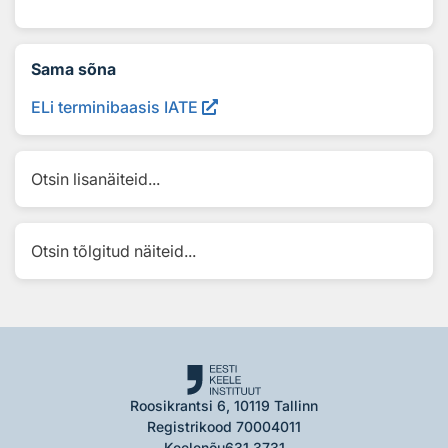
Sama sõna
ELi terminibaasis IATE
Otsin lisanäiteid...
Otsin tõlgitud näiteid...
Roosikrantsi 6, 10119 Tallinn
Registrikood 70004011
Keelenõu
631 3731