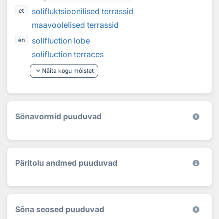
solifluktsioonilised terrassid
et
maavoolelised terrassid
solifluction lobe
en
solifluction terraces
keyboard_arrow_down
Näita kogu mõistet
Sõnavormid puuduvad
Päritolu andmed puuduvad
Sõna seosed puuduvad