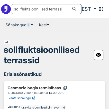
Otsingu juurde
Põhisisu juurde
search
apps
EST
Sõnakogud
Keel
1
et
solifluktsioonilised
visibility
terrassid
Erialasõnastikud
content_copy
Geomorfoloogia terminibaas
ID
464380
Viimati muudetud
13.09.2019
Vaata sõnakogu
Valdkond
gravitatsioonilised pinnavormid