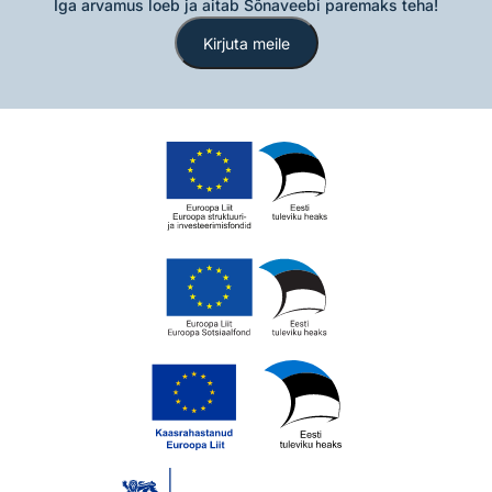
Iga arvamus loeb ja aitab Sõnaveebi paremaks teha!
Kirjuta meile