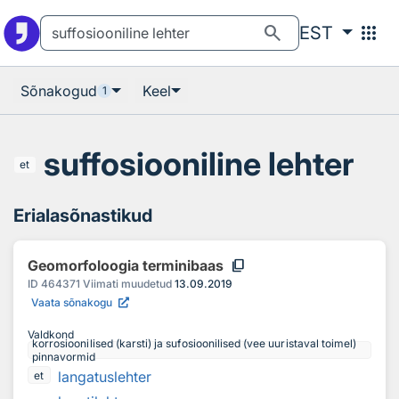
Otsingu juurde
Põhisisu juurde
search
apps
EST
Sõnakogud
Keel
1
suffosiooniline lehter
et
Erialasõnastikud
content_copy
Geomorfoloogia terminibaas
ID
464371
Viimati muudetud
13.09.2019
Vaata sõnakogu
Valdkond
korrosioonilised (karsti) ja sufosioonilised (vee uuristaval toimel)
pinnavormid
langatuslehter
et