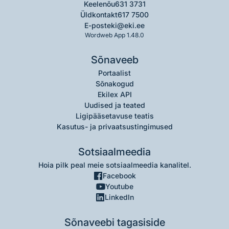
Keelenõu
631 3731
Üldkontakt
617 7500
E-post
eki@eki.ee
Wordweb App 1.48.0
Sõnaveeb
Portaalist
Sõnakogud
Ekilex API
Uudised ja teated
Ligipääsetavuse teatis
Kasutus- ja privaatsustingimused
Sotsiaalmeedia
Hoia pilk peal meie sotsiaalmeedia kanalitel.
Facebook
Youtube
LinkedIn
Sõnaveebi tagasiside