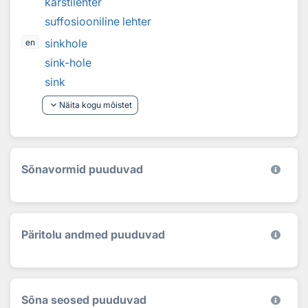
karstilehter
suffosiooniline lehter
sinkhole
en
sink-hole
sink
keyboard_arrow_down
Näita kogu mõistet
Sõnavormid puuduvad
Päritolu andmed puuduvad
Sõna seosed puuduvad