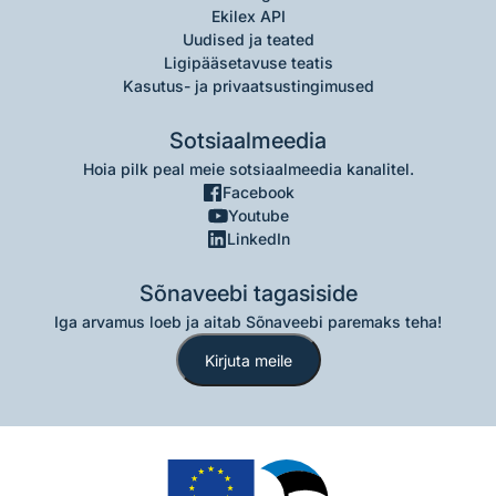
Ekilex API
Uudised ja teated
Ligipääsetavuse teatis
Kasutus- ja privaatsustingimused
Sotsiaalmeedia
Hoia pilk peal meie sotsiaalmeedia kanalitel.
Facebook
Youtube
LinkedIn
Sõnaveebi tagasiside
Iga arvamus loeb ja aitab Sõnaveebi paremaks teha!
Kirjuta meile