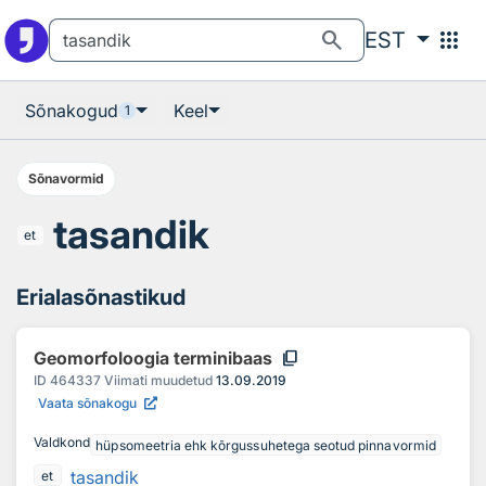
Otsingu juurde
Põhisisu juurde
search
apps
EST
Sõnakogud
Keel
1
Sõnavormid
tasandik
et
Erialasõnastikud
content_copy
Geomorfoloogia terminibaas
ID
464337
Viimati muudetud
13.09.2019
Vaata sõnakogu
Valdkond
hüpsomeetria ehk kõrgussuhetega seotud pinnavormid
tasandik
et