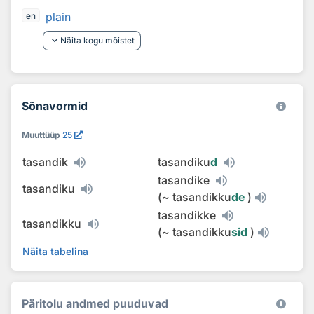
plain
en
keyboard_arrow_down
Näita kogu mõistet
Sõnavormid
Muuttüüp
25
tasandik
tasandiku
d
tasandike
tasandiku
(
~
tasandikku
de
)
tasandikke
tasandikku
(
~
tasandikku
sid
)
Näita tabelina
Päritolu andmed puuduvad