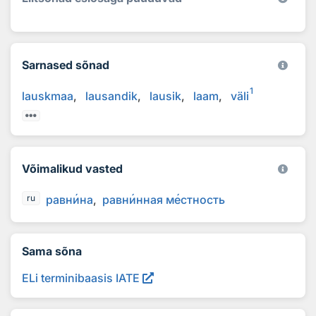
Sarnased sõnad
1
lauskmaa
lausandik
lausik
laam
väli
Võimalikud vasted
равн
и
на
равн
и
нная м
е
стность
ru
Sama sõna
ELi terminibaasis IATE