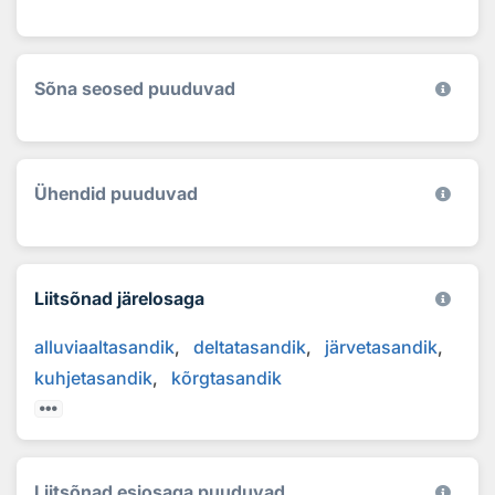
Sõna seosed puuduvad
Ühendid puuduvad
Liitsõnad järelosaga
alluviaaltasandik
deltatasandik
järvetasandik
kuhjetasandik
kõrgtasandik
Liitsõnad esiosaga puuduvad