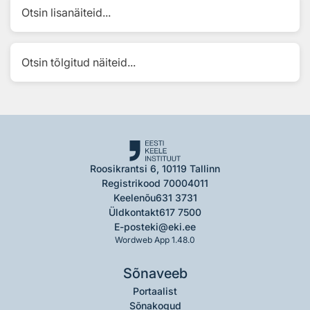
Otsin lisanäiteid...
Otsin tõlgitud näiteid...
Roosikrantsi 6, 10119 Tallinn
Registrikood 70004011
Keelenõu
631 3731
Üldkontakt
617 7500
E-post
eki@eki.ee
Wordweb App 1.48.0
Sõnaveeb
Portaalist
Sõnakogud