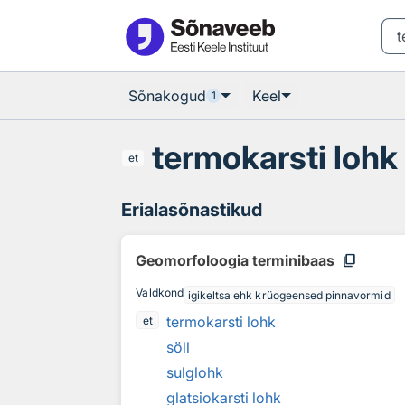
Otsingu juurde
Põhisisu juurde
Sõnakogud
Keel
1
termokarsti lohk
et
Erialasõnastikud
content_copy
Geomorfoloogia terminibaas
Valdkond
igikeltsa ehk krüogeensed pinnavormid
termokarsti lohk
et
söll
sulglohk
glatsiokarsti lohk