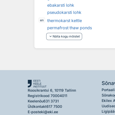
ebakarsti lohk
pseudokarsti lohk
thermokarst kettle
en
permafrost thaw ponds
keyboard_arrow_down
Näita kogu mõistet
Sõna
Portaali
Roosikrantsi 6, 10119 Tallinn
Sõnako
Registrikood 70004011
Ekilex 
Keelenõu
631 3731
Uudised
Üldkontakt
617 7500
Ligipää
E-post
eki@eki.ee