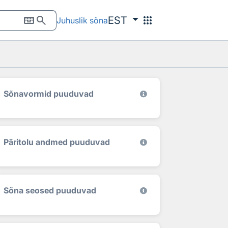
keyboard
search
apps
EST
Juhuslik sõna
Sõnavormid puuduvad
Päritolu andmed puuduvad
Sõna seosed puuduvad