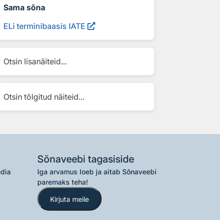
Sama sõna
ELi terminibaasis IATE
Otsin lisanäiteid...
Otsin tõlgitud näiteid...
Sõnaveebi tagasiside
edia
Iga arvamus loeb ja aitab Sõnaveebi
paremaks teha!
Kirjuta meile