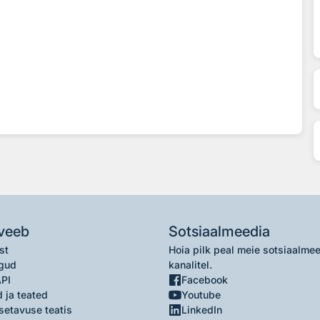
veeb
Sotsiaalmeedia
st
Hoia pilk peal meie sotsiaalme
gud
kanalitel.
API
Facebook
 ja teated
Youtube
setavuse teatis
LinkedIn