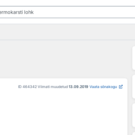
ID
464342
Viimati muudetud
13.09.2019
Vaata sõnakogu