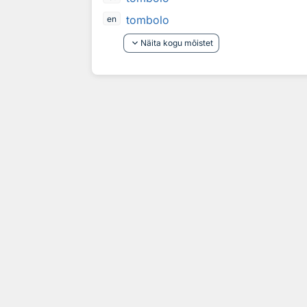
tombolo
en
keyboard_arrow_down
Näita kogu mõistet