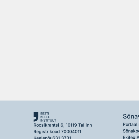
Sõna
Portaali
Roosikrantsi 6, 10119 Tallinn
Sõnako
Registrikood 70004011
Ekilex 
Keelenõu
631 3731