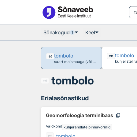
Otsingu juurde
Põhisisu juurde
Sõnakogud
Keel
1
tombolo
tombolo
en
et
saart maismaaga (või kaht saart omavahel) ühendav maasääre moodi kuhjevorm
tombolo
et
Erialasõnastikud
content_copy
Geomorfoloogia terminibaas
Valdkond
kuhjerandlate pinnavormid
tombolo
et