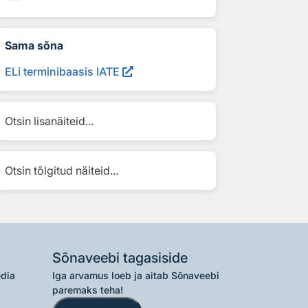
Sama sõna
ELi terminibaasis IATE
Otsin lisanäiteid...
Otsin tõlgitud näiteid...
Sõnaveebi tagasiside
edia
Iga arvamus loeb ja aitab Sõnaveebi
paremaks teha!