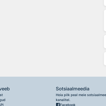
veeb
Sotsiaalmeedia
st
Hoia pilk peal meie sotsiaalme
gud
kanalitel.
API
Facebook