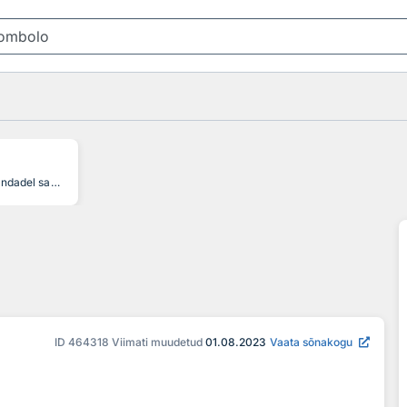
kuhjelistel randadel saarte või madalike/karide taga kujunenud maasäär, mis ühendab saart rannajoonega, a deposition coastal landform in which a near-shore island/rocky shallow is attached to the mainland by a narrow coastal spit or bar. Formed due wave refraction around the island and accompanied longshore drift towards the wave shadow where the deposition occurs. May consist of sand, gravel, pebbles.
ID
464318
Viimati muudetud
01.08.2023
Vaata sõnakogu