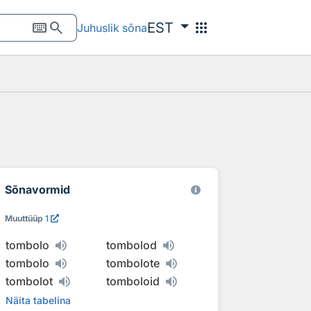
keyboard
search
apps
EST
Juhuslik sõna
Sõnavormid
Muuttüüp
1
tombolo
tombolod
tombolo
tombolote
tombolot
tomboloid
Näita tabelina