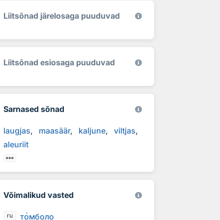
Liitsõnad järelosaga puuduvad
Liitsõnad esiosaga puuduvad
Sarnased sõnad
laugjas
maasäär
kaljune
viltjas
aleuriit
Võimalikud vasted
т
о
мболо
ru