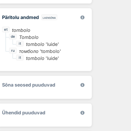
Päritolu andmed
laensõna
tombolo
et
Tombolo
de
tombolo
'luide'
it
томболо
'tombolo'
ru
tombolo
'luide'
it
Sõna seosed puuduvad
Ühendid puuduvad