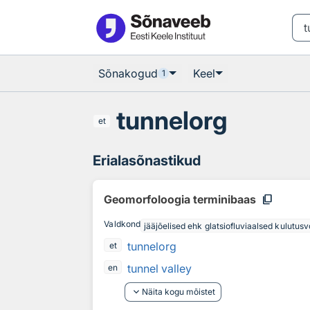
Otsingu juurde
Põhisisu juurde
Sõnakogud
Keel
1
tunnelorg
et
Erialasõnastikud
content_copy
Geomorfoloogia terminibaas
Valdkond
jääjõelised ehk glatsiofluviaalsed kulutus
tunnelorg
et
tunnel valley
en
keyboard_arrow_down
Näita kogu mõistet