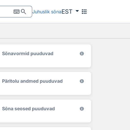
keyboard
search
apps
EST
Juhuslik sõna
Sõnavormid puuduvad
Päritolu andmed puuduvad
Sõna seosed puuduvad