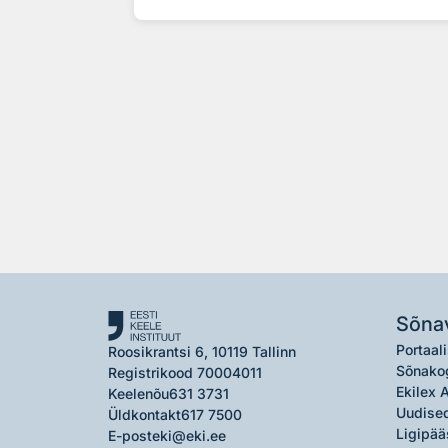
Sõna
Portaali
Roosikrantsi 6, 10119 Tallinn
Sõnako
Registrikood 70004011
Ekilex 
Keelenõu
631 3731
Uudised
Üldkontakt
617 7500
Ligipää
E-post
eki@eki.ee