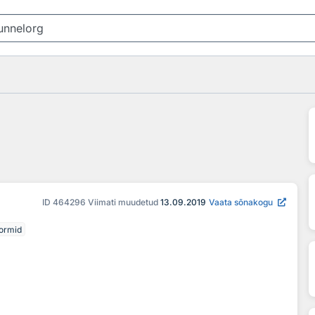
ID
464296
Viimati muudetud
13.09.2019
Vaata sõnakogu
vormid