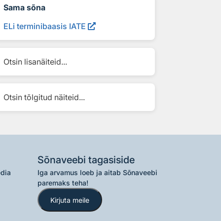
Sama sõna
ELi terminibaasis IATE
Otsin lisanäiteid...
Otsin tõlgitud näiteid...
Sõnaveebi tagasiside
edia
Iga arvamus loeb ja aitab Sõnaveebi
paremaks teha!
Kirjuta meile