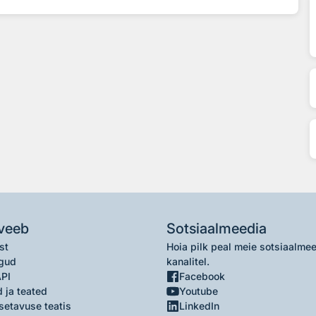
veeb
Sotsiaalmeedia
st
Hoia pilk peal meie sotsiaalme
gud
kanalitel.
API
Facebook
 ja teated
Youtube
setavuse teatis
LinkedIn