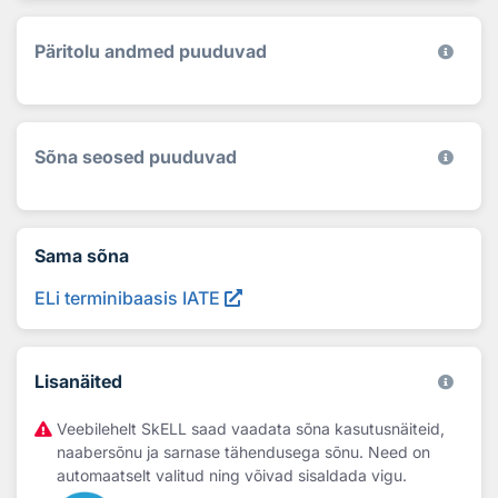
Päritolu andmed puuduvad
Sõna seosed puuduvad
Sama sõna
ELi terminibaasis IATE
Lisanäited
Veebilehelt SkELL saad vaadata sõna kasutusnäiteid,
naabersõnu ja sarnase tähendusega sõnu. Need on
automaatselt valitud ning võivad sisaldada vigu.