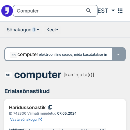
Otsingu juurde
Põhisisu juurde
search
apps
EST
Sõnakogud
Keel
1
computer
elektrooniline seade, mida kasutatakse info säilitamis
en
computer
[kəmˈpjuːtə(r)]
en
Erialasõnastikud
content_copy
Haridussõnastik
ID
742830
Viimati muudetud
07.05.2024
Vaata sõnakogu
Valdkond