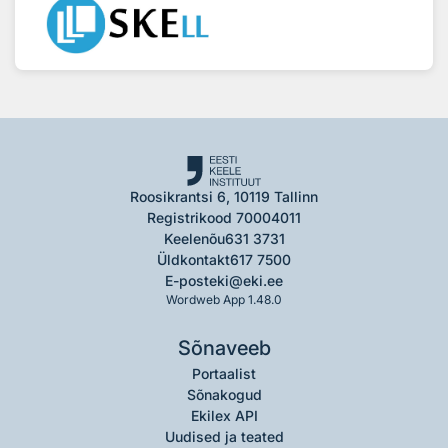
Roosikrantsi 6, 10119 Tallinn
Registrikood 70004011
Keelenõu
631 3731
Üldkontakt
617 7500
E-post
eki@eki.ee
Wordweb App 1.48.0
Sõnaveeb
Portaalist
Sõnakogud
Ekilex API
Uudised ja teated