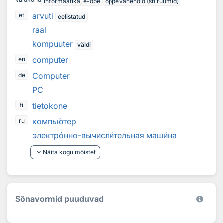
informaatika, e-õpe
õppevahendid (sh ruumid)
arvuti
et
eelistatud
raal
kompuuter
väldi
computer
en
Computer
de
PC
tietokone
fi
компь
ю
тер
ru
электр
о
нно-вычисл
и
тельная маш
и
на
keyboard_arrow_down
Näita kogu mõistet
Sõnavormid puuduvad