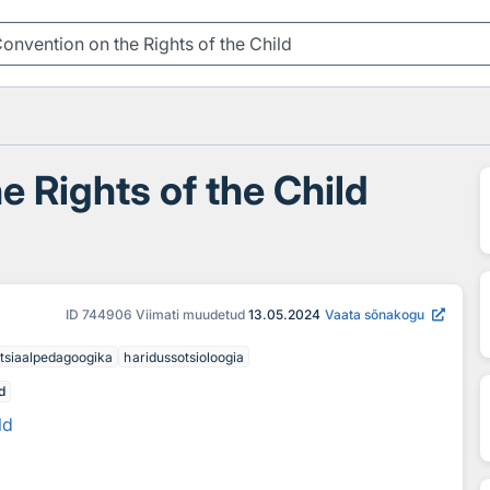
e Rights of the Child
ID
744906
Viimati muudetud
13.05.2024
Vaata sõnakogu
tsiaalpedagoogika
haridussotsioloogia
d
ld