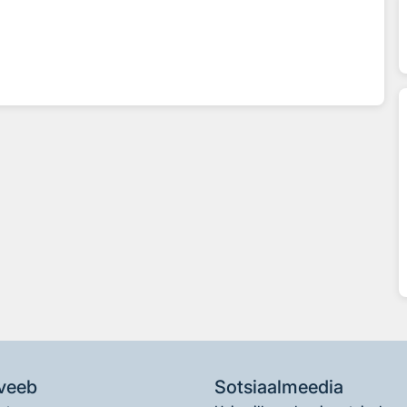
veeb
Sotsiaalmeedia