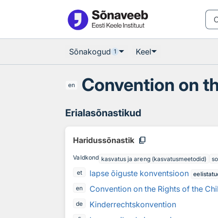
Otsingu juurde
Põhisisu juurde
Sõnakogud
Keel
1
Convention on th
en
Erialasõnastikud
content_copy
Haridussõnastik
Valdkond
kasvatus ja areng (kasvatusmeetodid)
so
lapse õiguste konventsioon
et
eelistatu
Convention on the Rights of the Chi
en
Kinderrechtskonvention
de