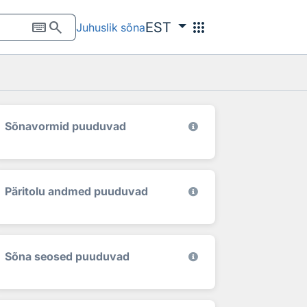
keyboard
search
apps
EST
Juhuslik sõna
Sõnavormid puuduvad
Päritolu andmed puuduvad
Sõna seosed puuduvad