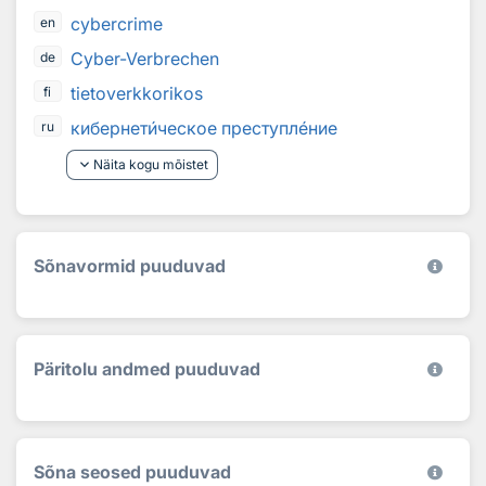
cybercrime
en
Cyber-Verbrechen
de
tietoverkkorikos
fi
кибернет
и
ческое преступл
е
ние
ru
keyboard_arrow_down
Näita kogu mõistet
Sõnavormid puuduvad
Päritolu andmed puuduvad
Sõna seosed puuduvad