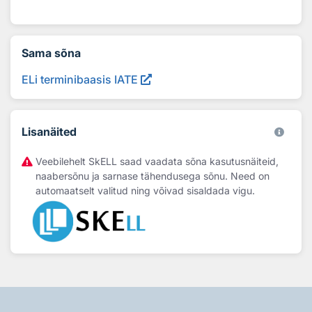
Sama sõna
ELi terminibaasis IATE
Lisanäited
Veebilehelt SkELL saad vaadata sõna kasutusnäiteid,
naabersõnu ja sarnase tähendusega sõnu. Need on
automaatselt valitud ning võivad sisaldada vigu.