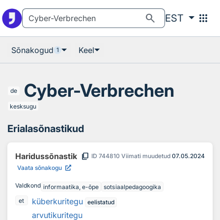
Otsingu juurde
Põhisisu juurde
search
apps
EST
Sõnakogud
Keel
1
Cyber-Verbrechen
de
kesksugu
Erialasõnastikud
content_copy
Haridussõnastik
ID
744810
Viimati muudetud
07.05.2024
Vaata sõnakogu
Valdkond
informaatika, e-õpe
sotsiaalpedagoogika
küberkuritegu
et
eelistatud
arvutikuritegu