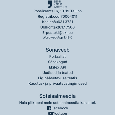
Roosikrantsi 6, 10119 Tallinn
Registrikood 70004011
Keelenõu
631 3731
Üldkontakt
617 7500
E-post
eki@eki.ee
Wordweb App 1.48.0
Sõnaveeb
Portaalist
Sõnakogud
Ekilex API
Uudised ja teated
Ligipääsetavuse teatis
Kasutus- ja privaatsustingimused
Sotsiaalmeedia
Hoia pilk peal meie sotsiaalmeedia kanalitel.
Facebook
Youtube