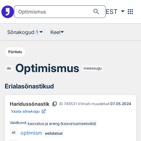
Otsingu juurde
Põhisisu juurde
search
apps
EST
Sõnakogud
Keel
1
Päritolu
Optimismus
de
meessugu
Erialasõnastikud
content_copy
Haridussõnastik
ID
745531
Viimati muudetud
07.05.2024
Vaata sõnakogu
Valdkond
kasvatus ja areng (kasvatusmeetodid)
optimism
et
eelistatud