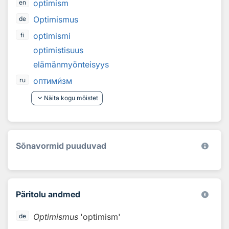
optimism
en
Optimismus
de
optimismi
fi
optimistisuus
elämänmyönteisyys
оптим
и
зм
ru
keyboard_arrow_down
Näita kogu mõistet
Sõnavormid puuduvad
Päritolu andmed
Optimismus
'optimism'
de