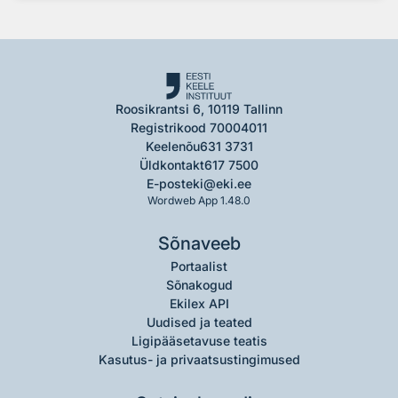
Roosikrantsi 6, 10119 Tallinn
Registrikood 70004011
Keelenõu
631 3731
Üldkontakt
617 7500
E-post
eki@eki.ee
Wordweb App 1.48.0
Sõnaveeb
Portaalist
Sõnakogud
Ekilex API
Uudised ja teated
Ligipääsetavuse teatis
Kasutus- ja privaatsustingimused