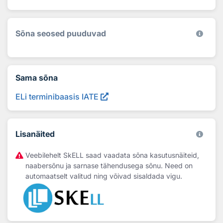
Sõna seosed puuduvad
Sama sõna
ELi terminibaasis IATE
Lisanäited
Veebilehelt SkELL saad vaadata sõna kasutusnäiteid,
naabersõnu ja sarnase tähendusega sõnu. Need on
automaatselt valitud ning võivad sisaldada vigu.