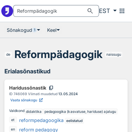
Otsingu juurde
Põhisisu juurde
search
apps
EST
Sõnakogud
Keel
1
Reformpädagogik
de
naissugu
Erialasõnastikud
content_copy
Haridussõnastik
ID
746069
Viimati muudetud
13.05.2024
Vaata sõnakogu
Valdkond
didaktika
pedagoogika (kasvatuse, hariduse) ajalugu
reformpedagoogika
et
eelistatud
reform pedagogy
en