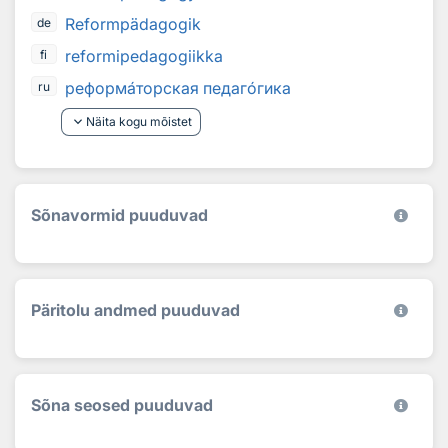
Reformpädagogik
de
reformipedagogiikka
fi
реформ
а
торская педаг
о
гика
ru
keyboard_arrow_down
Näita kogu mõistet
Sõnavormid puuduvad
Päritolu andmed puuduvad
Sõna seosed puuduvad