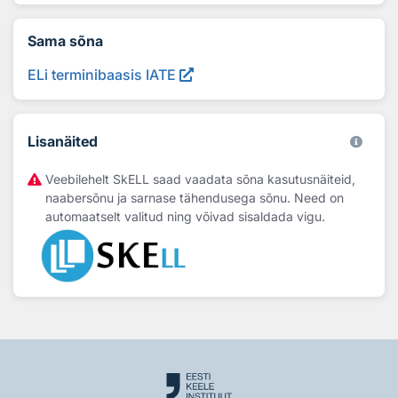
Sama sõna
ELi terminibaasis IATE
Lisanäited
Veebilehelt SkELL saad vaadata sõna kasutusnäiteid,
naabersõnu ja sarnase tähendusega sõnu. Need on
automaatselt valitud ning võivad sisaldada vigu.