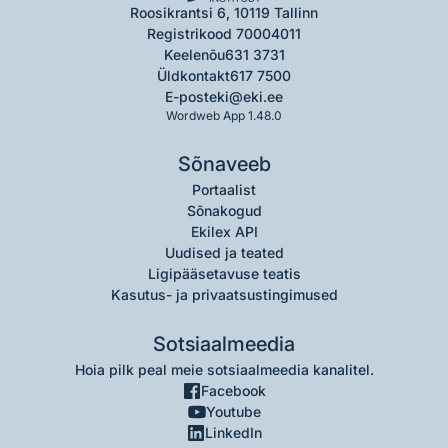
Roosikrantsi 6, 10119 Tallinn
Registrikood 70004011
Keelenõu
631 3731
Üldkontakt
617 7500
E-post
eki@eki.ee
Wordweb App 1.48.0
Sõnaveeb
Portaalist
Sõnakogud
Ekilex API
Uudised ja teated
Ligipääsetavuse teatis
Kasutus- ja privaatsustingimused
Sotsiaalmeedia
Hoia pilk peal meie sotsiaalmeedia kanalitel.
Facebook
Youtube
LinkedIn