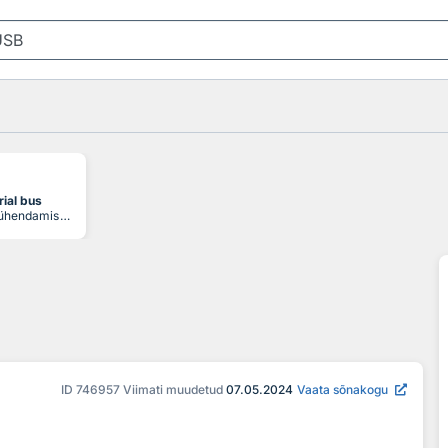
rial bus
liides arvuti ühendamiseks välisseadmetega
ID
746957
Viimati muudetud
07.05.2024
Vaata sõnakogu