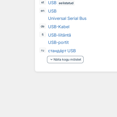
USB
et
eelistatud
USB
en
Universal Serial Bus
USB-Kabel
de
USB-liitäntä
fi
USB-portit
станд
а
рт USB
ru
keyboard_arrow_down
Näita kogu mõistet