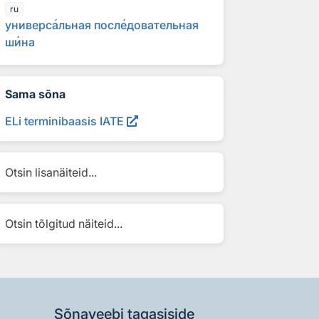
ru
универс
а
льная посл
е
довательная
ш
и
на
Sama sõna
ELi terminibaasis IATE
Otsin lisanäiteid...
Otsin tõlgitud näiteid...
Sõnaveebi tagasiside