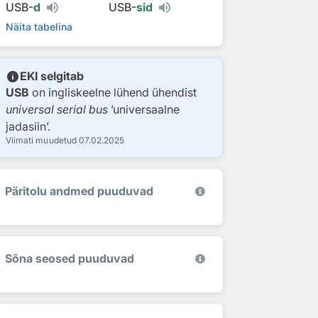
USB-
d
USB-
sid
Näita tabelina
info
EKI selgitab
USB
on ingliskeelne lühend ühendist
universal serial bus
’universaalne
jadasiin’.
Viimati muudetud
07.02.2025
Päritolu andmed puuduvad
Sõna seosed puuduvad