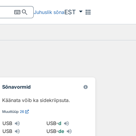
keyboard
search
apps
EST
Juhuslik sõna
Sõnavormid
Käänata võib ka sidekriipsuta.
Muuttüüp
26
USB
USB-
d
USB
USB-
de