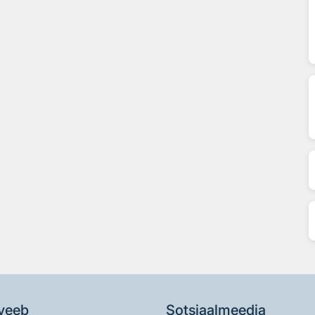
veeb
Sotsiaalmeedia