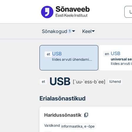
Otsingu juurde
Põhisisu juurde
Sõnakogud
Keel
1
USB
USB
en
et
universal se
liides arvuti ühendamiseks välisseadmetega
USB
[`uu-`ess-b`ee]
et
lühend
Erialasõnastikud
content_copy
Haridussõnastik
Valdkond
informaatika, e-õpe