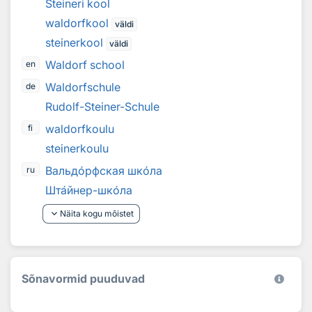
Steineri kool
waldorfkool
väldi
steinerkool
väldi
Waldorf school
en
Waldorfschule
de
Rudolf-Steiner-Schule
waldorfkoulu
fi
steinerkoulu
Вальд
о
рфская шк
о
ла
ru
Шт
а
йнер-шк
о
ла
keyboard_arrow_down
Näita kogu mõistet
Sõnavormid puuduvad