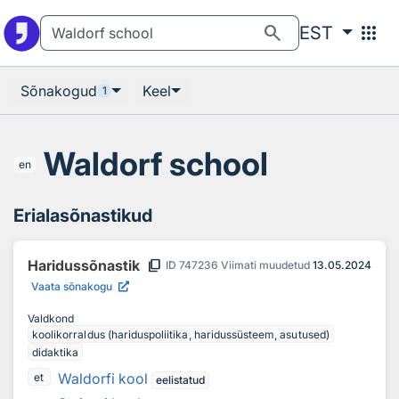
Otsingu juurde
Põhisisu juurde
search
apps
EST
Sõnakogud
Keel
1
Waldorf school
en
Erialasõnastikud
content_copy
Haridussõnastik
ID
747236
Viimati muudetud
13.05.2024
Vaata sõnakogu
Valdkond
koolikorraldus (hariduspoliitika, haridussüsteem, asutused)
didaktika
Waldorfi kool
et
eelistatud