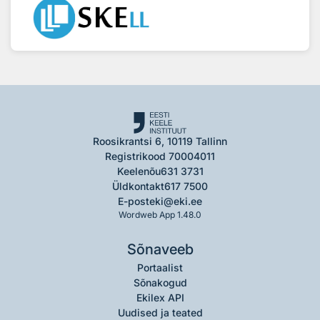
Roosikrantsi 6, 10119 Tallinn
Registrikood 70004011
Keelenõu
631 3731
Üldkontakt
617 7500
E-post
eki@eki.ee
Wordweb App 1.48.0
Sõnaveeb
Portaalist
Sõnakogud
Ekilex API
Uudised ja teated