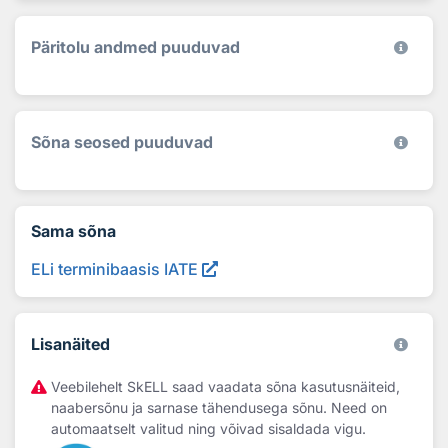
Päritolu andmed puuduvad
Sõna seosed puuduvad
Sama sõna
ELi terminibaasis IATE
Lisanäited
Veebilehelt SkELL saad vaadata sõna kasutusnäiteid,
naabersõnu ja sarnase tähendusega sõnu. Need on
automaatselt valitud ning võivad sisaldada vigu.