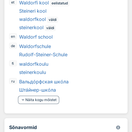
Waldorfi kool
et
eelistatud
Steineri kool
waldorfkool
väldi
steinerkool
väldi
Waldorf school
en
Waldorfschule
de
Rudolf-Steiner-Schule
waldorfkoulu
fi
steinerkoulu
Вальд
о
рфская шк
о
ла
ru
Шт
а
йнер-шк
о
ла
keyboard_arrow_down
Näita kogu mõistet
Sõnavormid