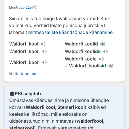
Muuttüüp
22e
Siin on esitatud kõige tavalisemad vormid. Kõik
võimalikud vormid leiate põhisõna juurest. Vt
lähemalt
Mitmeosaliste käändsõnade käänamine
.
Waldorfi kool
Waldorfi kooli
d
Waldorfi kooli
Waldorfi kooli
de
Waldorfi koole
Waldorfi kooli
~
Waldorfi kooli
sid
Näita tabelina
info
EKI selgitab
Omastavas käändes nime ja nimisõna ühendite
kõrval (
Waldorfi kool
,
Steineri kool
) käibivad
keeles ka liitsõnad, mille esiosaks on
üldsõnastunud nimi nimetavas (
waldorfkool
,
steinerkool
). Erinevalt varasematest (nt