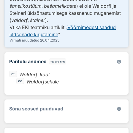
šanellkostüüm
,
bešamellkaste
) ei ole Waldorfi ja
Steineri üldsõnastumisega kaasnenud muganemist
(
valdorf
,
štainer
).
Vt ka EKI teatmiku artiklit „
Võõrnimedest saadud
üldsõnade kirjutamine
‟.
Viimati muudetud
26.04.2025
Päritolu andmed
tõlkelaen
Waldorfi kool
et
Waldorfschule
de
Sõna seosed puuduvad