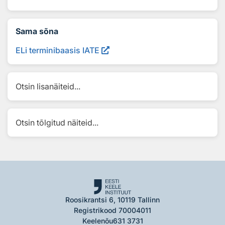
Sama sõna
ELi terminibaasis IATE
Otsin lisanäiteid...
Otsin tõlgitud näiteid...
Roosikrantsi 6, 10119 Tallinn
Registrikood 70004011
Keelenõu
631 3731