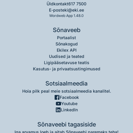
Üldkontakt
617 7500
E-post
eki@eki.ee
Wordweb App 1.48.0
Sõnaveeb
Portaalist
Sõnakogud
Ekilex API
Uudised ja teated
Ligipääsetavuse teatis
Kasutus- ja privaatsustingimused
Sotsiaalmeedia
Hoia pilk peal meie sotsiaalmeedia kanalitel.
Facebook
Youtube
LinkedIn
Sõnaveebi tagasiside
Iga arvamus loeb ja aitab Sõnaveebi paremaks teha!