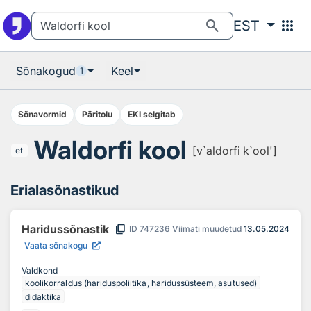
Otsingu juurde
Põhisisu juurde
search
apps
EST
Sõnakogud
Keel
1
Sõnavormid
Päritolu
EKI selgitab
Waldorfi kool
[v`aldorfi k`ool']
et
Erialasõnastikud
content_copy
Haridussõnastik
ID
747236
Viimati muudetud
13.05.2024
Vaata sõnakogu
Valdkond
koolikorraldus (hariduspoliitika, haridussüsteem, asutused)
didaktika