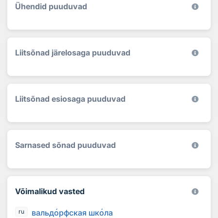
Ühendid puuduvad
Liitsõnad järelosaga puuduvad
Liitsõnad esiosaga puuduvad
Sarnased sõnad puuduvad
Võimalikud vasted
вальд
о
рфская шк
о
ла
ru