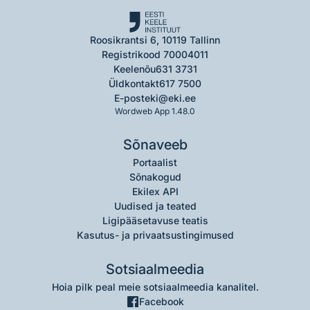
Roosikrantsi 6, 10119 Tallinn
Registrikood 70004011
Keelenõu
631 3731
Üldkontakt
617 7500
E-post
eki@eki.ee
Wordweb App 1.48.0
Sõnaveeb
Portaalist
Sõnakogud
Ekilex API
Uudised ja teated
Ligipääsetavuse teatis
Kasutus- ja privaatsustingimused
Sotsiaalmeedia
Hoia pilk peal meie sotsiaalmeedia kanalitel.
Facebook