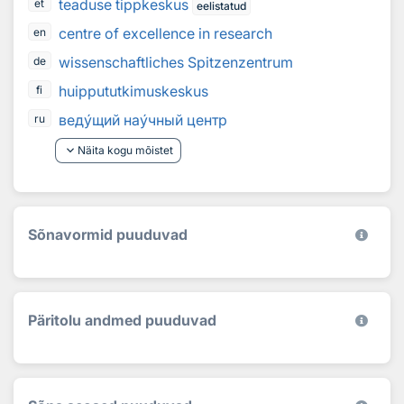
teaduse tippkeskus
et
eelistatud
centre of excellence in research
en
wissenschaftliches Spitzenzentrum
de
huippututkimuskeskus
fi
вед
у
щий на
у
чный центр
ru
keyboard_arrow_down
Näita kogu mõistet
Sõnavormid puuduvad
Päritolu andmed puuduvad