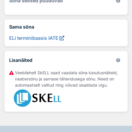
Sõna seosed puuduvad
Sama sõna
ELi terminibaasis IATE
Lisanäited
Veebilehelt SkELL saad vaadata sõna kasutusnäiteid,
naabersõnu ja sarnase tähendusega sõnu. Need on
automaatselt valitud ning võivad sisaldada vigu.