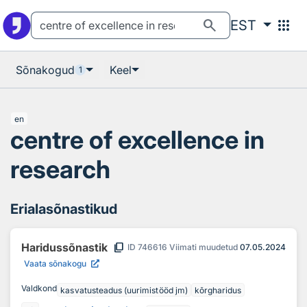
Otsingu juurde
Põhisisu juurde
search
apps
EST
Sõnakogud
Keel
1
en
centre of excellence in
research
Erialasõnastikud
content_copy
Haridussõnastik
ID
746616
Viimati muudetud
07.05.2024
Vaata sõnakogu
Valdkond
kasvatusteadus (uurimistööd jm)
kõrgharidus