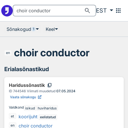
Otsingu juurde
Põhisisu juurde
search
apps
EST
Sõnakogud
Keel
1
choir conductor
en
Erialasõnastikud
content_copy
Haridussõnastik
ID
744546
Viimati muudetud
07.05.2024
Vaata sõnakogu
Valdkond
isikud
huviharidus
koorijuht
et
eelistatud
choir conductor
en