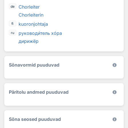
Chorleiter
de
Chorleiterin
kuoronjohtaja
fi
руковод
и
тель х
о
ра
ru
дирижёр
Sõnavormid puuduvad
Päritolu andmed puuduvad
Sõna seosed puuduvad