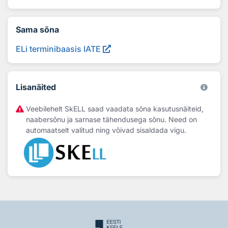
Sama sõna
ELi terminibaasis IATE
Lisanäited
Veebilehelt SkELL saad vaadata sõna kasutusnäiteid,
naabersõnu ja sarnase tähendusega sõnu. Need on
automaatselt valitud ning võivad sisaldada vigu.