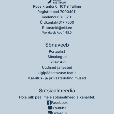
Roosikrantsi 6, 10119 Tallinn
Registrikood 70004011
Keelenõu
631 3731
Üldkontakt
617 7500
E-post
eki@eki.ee
Wordweb App 1.48.0
Sõnaveeb
Portaalist
Sõnakogud
Ekilex API
Uudised ja teated
Ligipääsetavuse teatis
Kasutus- ja privaatsustingimused
Sotsiaalmeedia
Hoia pilk peal meie sotsiaalmeedia kanalitel.
Facebook
Youtube
LinkedIn